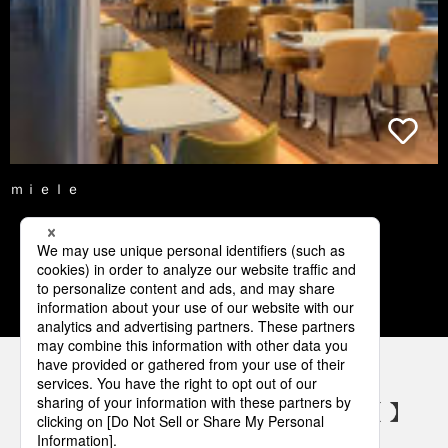
ｍｉｅｌｅ
1
2
3
4
5
パナソニックの電気設備 SNSアカウント