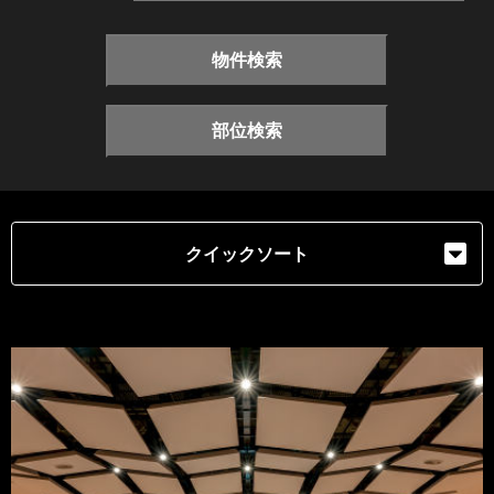
物件検索
部位検索
クイックソート