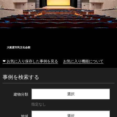
大船渡市民文化会館
❤ お気に入り保存した事例を見る
お気に入り機能について
事例を検索する
選択
建物分類
指定なし
選択
地域