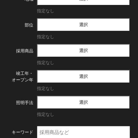
指定なし
選択
部位
指定なし
選択
採用商品
指定なし
竣工年・
選択
オープン年
指定なし
選択
照明手法
指定なし
キーワード