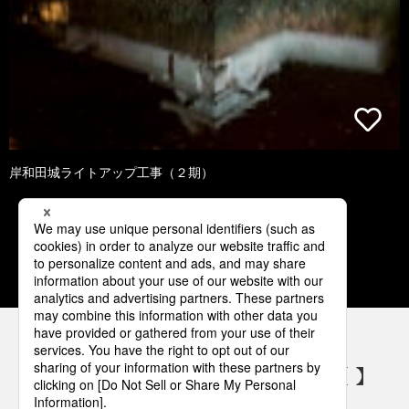
岸和田城ライトアップ工事（２期）
1
2
3
4
5
パナソニックの電気設備 SNSアカウント