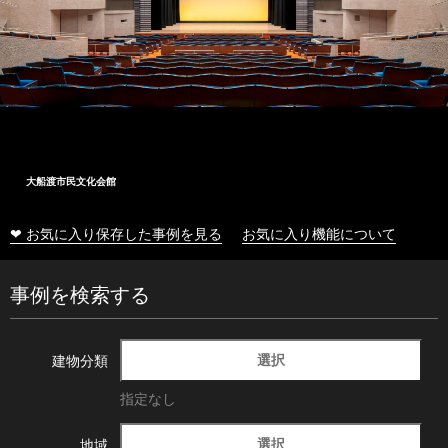
大船渡市民文化会館
❤ お気に入り保存した事例を見る
お気に入り機能について
事例を検索する
選択
建物分類
指定なし
選択
地域