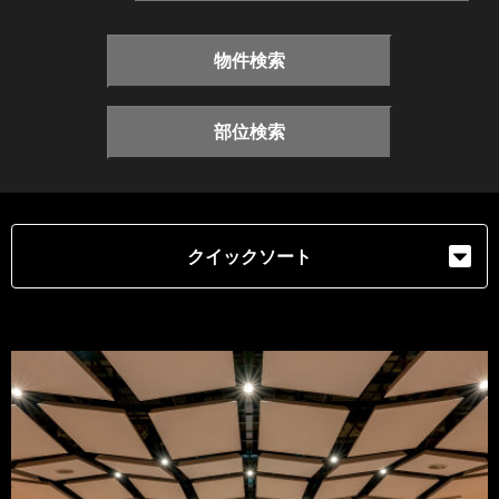
物件検索
部位検索
クイックソート