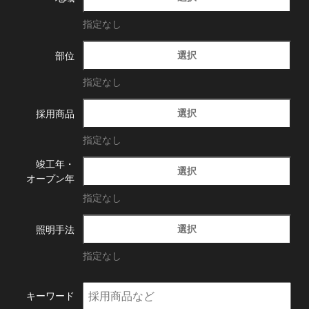
指定なし
選択
部位
指定なし
選択
採用商品
指定なし
竣工年・
選択
オープン年
指定なし
選択
照明手法
指定なし
キーワード