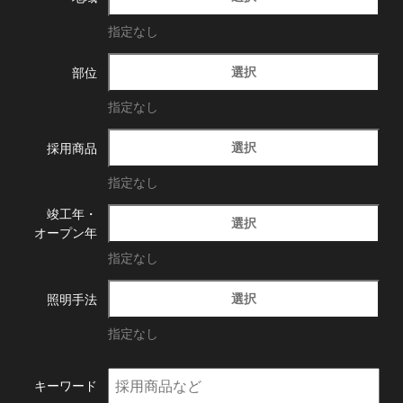
指定なし
選択
部位
指定なし
選択
採用商品
指定なし
竣工年・
選択
オープン年
指定なし
選択
照明手法
指定なし
キーワード