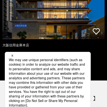
大阪信用金庫本店
1
2
3
4
5
パナソニックの電気設備 SNSアカウント