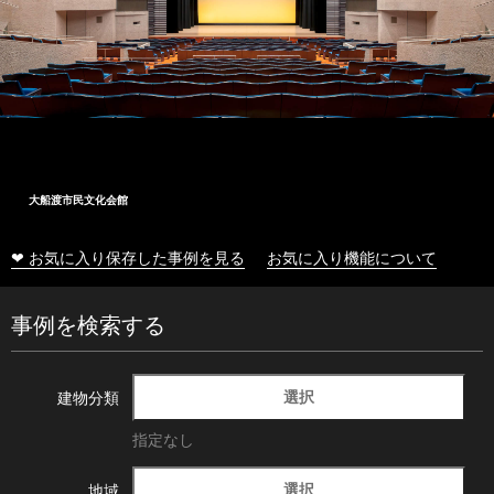
大船渡市民文化会館
❤ お気に入り保存した事例を見る
お気に入り機能について
事例を検索する
選択
建物分類
指定なし
選択
地域