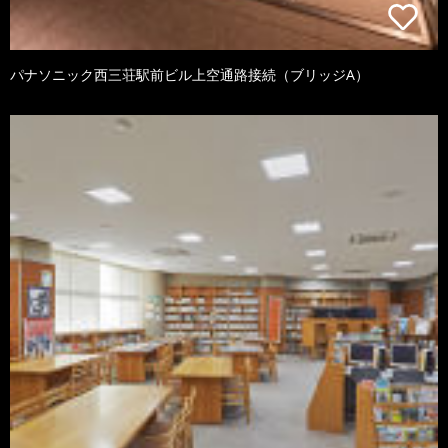
パナソニック西三荘駅前ビル上空通路接続（ブリッジA）