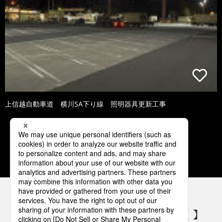
上信越自動車道 横川SA下り線 照明器具更新工事
1
2
3
4
5
パナソニックの電気設備 SNSアカウント