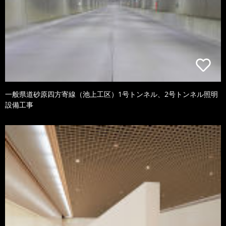
一般県道砂原四方寄線（池上工区）1号トンネル、2号トンネル照明
設備工事