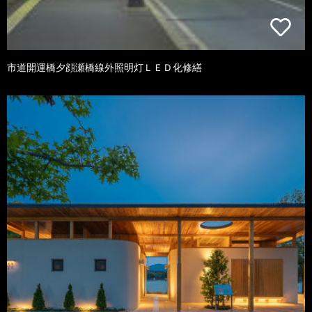
市道開運橋夕顔瀬橋線外照明灯ＬＥＤ化修繕