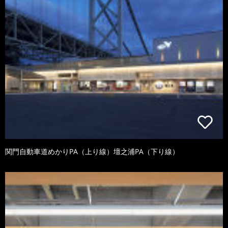
関門自動車道めかりPA（上り線）壇之浦PA（下り線）