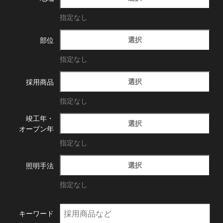
指定なし
選択
部位
指定なし
選択
採用商品
指定なし
竣工年・
選択
オープン年
指定なし
選択
照明手法
指定なし
キーワード