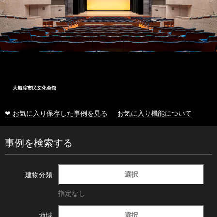
大船渡市民文化会館
❤ お気に入り保存した事例を見る
お気に入り機能について
事例を検索する
選択
建物分類
指定なし
選択
地域