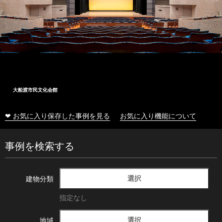
大船渡市民文化会館
❤ お気に入り保存した事例を見る
お気に入り機能について
事例を検索する
選択
建物分類
指定なし
選択
地域