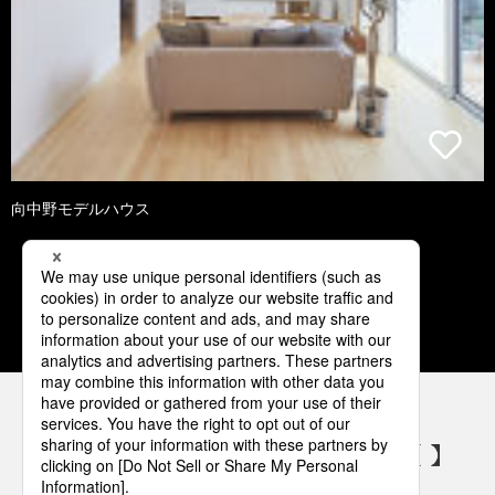
向中野モデルハウス
1
2
3
4
5
パナソニックの電気設備 SNSアカウント