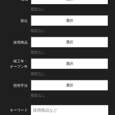
指定なし
選択
部位
指定なし
選択
採用商品
指定なし
竣工年・
選択
オープン年
指定なし
選択
照明手法
指定なし
キーワード