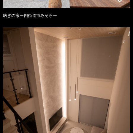
紡ぎの家ー四街道市みそらー