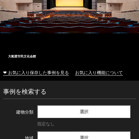
大船渡市民文化会館
❤ お気に入り保存した事例を見る
お気に入り機能について
事例を検索する
選択
建物分類
指定なし
選択
地域