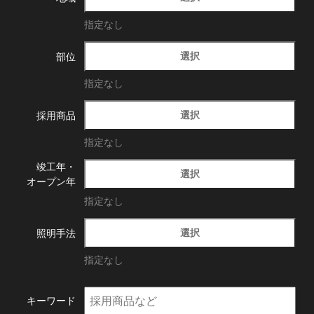
指定なし
選択
部位
指定なし
選択
採用商品
指定なし
竣工年・
選択
オープン年
指定なし
選択
照明手法
指定なし
キーワード