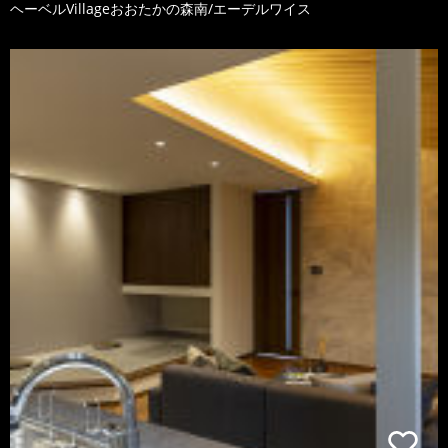
ヘーベルVillageおおたかの森南/エーデルワイス