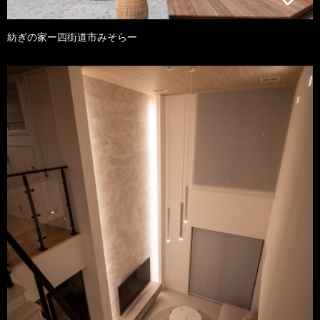
紡ぎの家ー四街道市みそらー