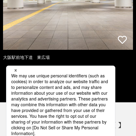
大阪駅前地下道 東広場
1
2
3
4
5
パナソニックの電気設備 SNSアカウント