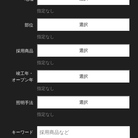
指定なし
選択
部位
指定なし
選択
採用商品
指定なし
竣工年・
選択
オープン年
指定なし
選択
照明手法
指定なし
キーワード