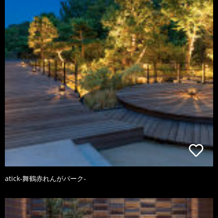
atick-舞鶴赤れんがパーク-