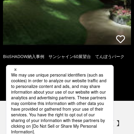
BioSHADOW納入事例 サンシャイン60展望台 てんぼうパーク
1
2
3
4
5
パナソニックの電気設備 SNSアカウント