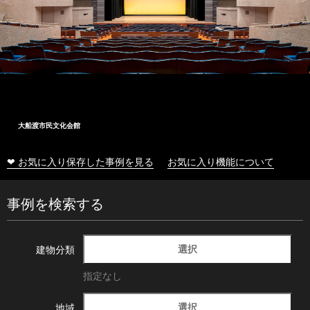
大船渡市民文化会館
❤ お気に入り保存した事例を見る
お気に入り機能について
事例を検索する
選択
建物分類
指定なし
選択
地域