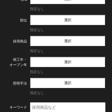
指定なし
選択
部位
指定なし
選択
採用商品
指定なし
竣工年・
選択
オープン年
指定なし
選択
照明手法
指定なし
キーワード