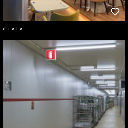
ｍｉｅｌｅ