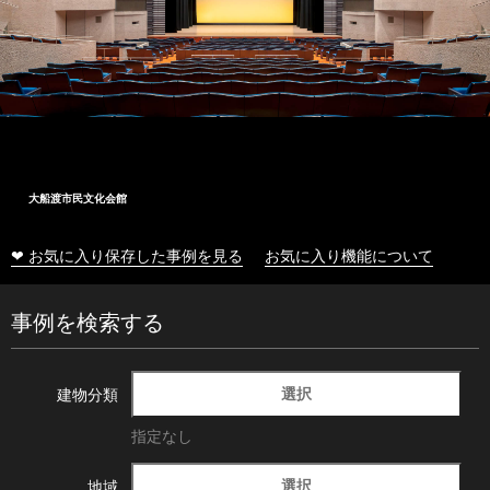
大船渡市民文化会館
❤ お気に入り保存した事例を見る
お気に入り機能について
事例を検索する
選択
建物分類
指定なし
選択
地域