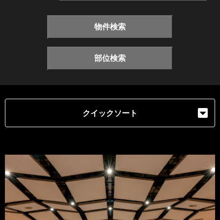
物件検索
部位検索
クイックソート