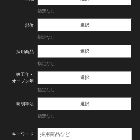
指定なし
選択
部位
指定なし
選択
採用商品
指定なし
竣工年・
選択
オープン年
指定なし
選択
照明手法
指定なし
キーワード