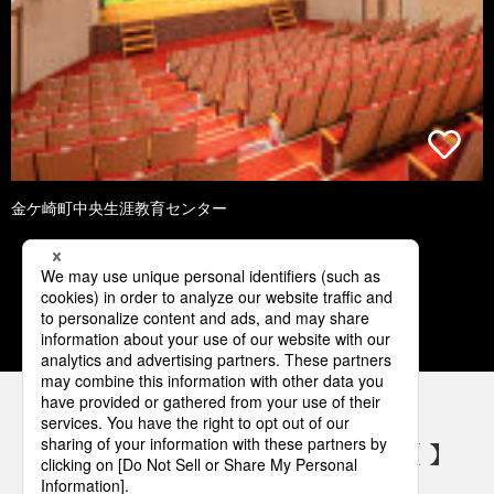
金ケ崎町中央生涯教育センター
1
2
3
4
5
パナソニックの電気設備 SNSアカウント