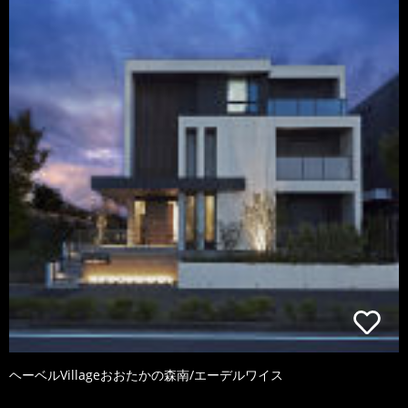
ヘーベルVillageおおたかの森南/エーデルワイス