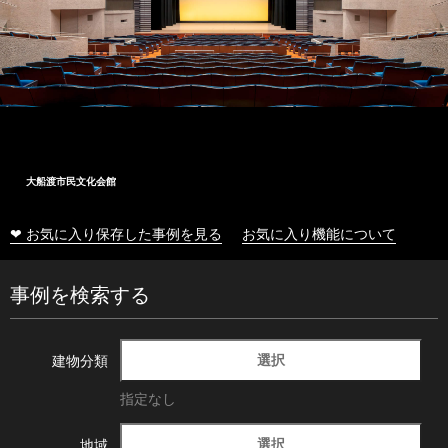
大船渡市民文化会館
❤ お気に入り保存した事例を見る
お気に入り機能について
事例を検索する
選択
建物分類
指定なし
選択
地域