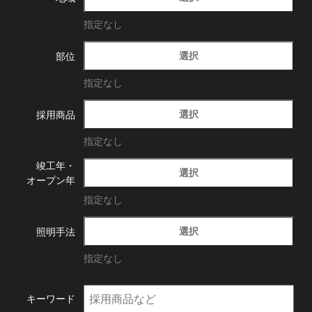
指定なし
選択
部位
指定なし
選択
採用商品
指定なし
竣工年・
選択
オープン年
指定なし
選択
照明手法
指定なし
キーワード