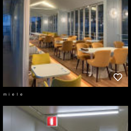
ｍｉｅｌｅ