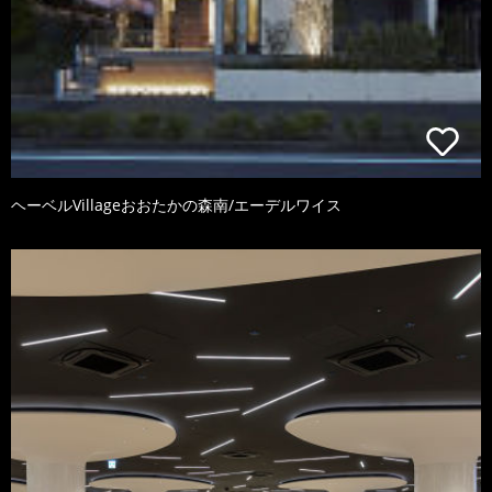
ヘーベルVillageおおたかの森南/エーデルワイス