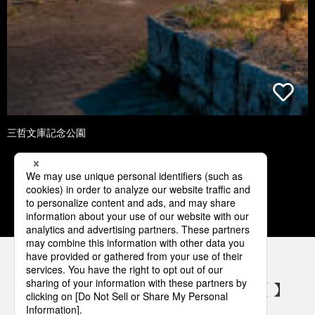
三哲文庫記念公園
1
2
3
4
5
パナソニックの電気設備 SNSアカウント