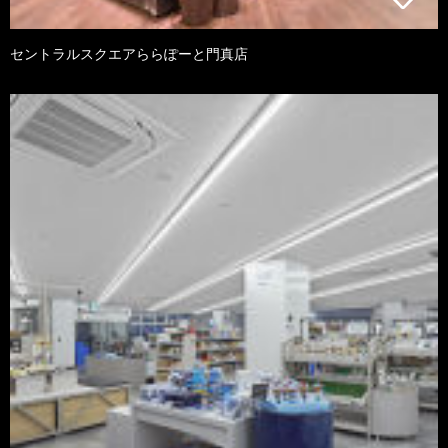
セントラルスクエアららぽーと門真店