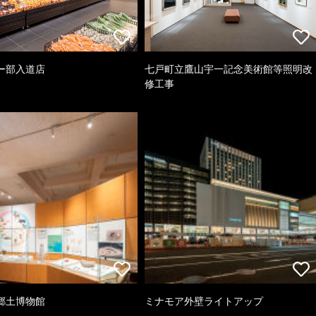
ー部入道店
七戸町立鷹山宇一記念美術館等照明改
修工事
郷土博物館
ミナモア外壁ライトアップ