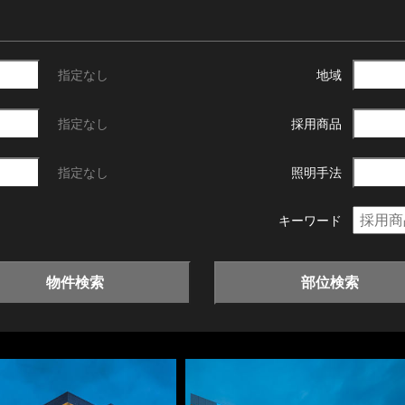
指定なし
地域
指定なし
採用商品
指定なし
照明手法
キーワード
物件検索
部位検索