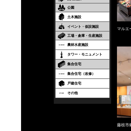
公園
土木施設
イベント・仮設施設
マルエ
工場・倉庫・生産施設
農林水産施設
タワー・モニュメント
集合住宅
集合住宅（改修）
戸建住宅
その他
藤枝市