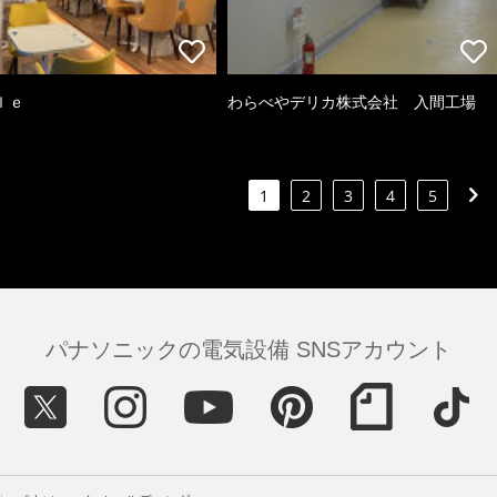
ｌｅ
わらべやデリカ株式会社 入間工場
1
2
3
4
5
パナソニックの電気設備 SNSアカウント