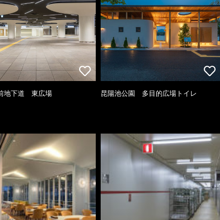
前地下道 東広場
昆陽池公園 多目的広場トイレ