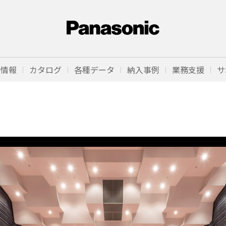
品情報
カタログ
各種データ
納入事例
業務支援
サ