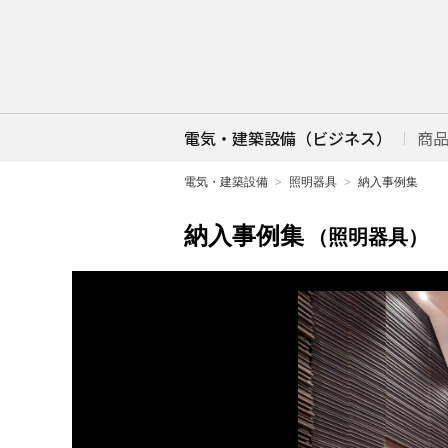
電気・建築設備（ビジネス）
商
電気・建築設備
照明器具
納入事例集
納入事例集
（照明器具）