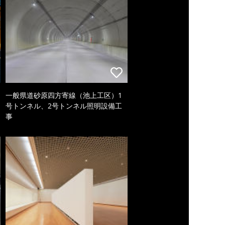
一般県道砂原四方寄線（池上工区）1
号トンネル、2号トンネル照明設備工
事