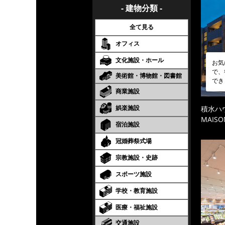
- 建物分類 -
全て見る
オフィス
文化施設・ホール
お気
で、
美術館・博物館・図書館
でき
商業施設
娯楽施設
積水ハ
MAISO
宿泊施設
冠婚葬祭式場
宗教施設・史跡
スポーツ施設
学校・教育施設
医療・福祉施設
交通施設