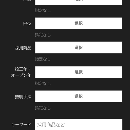
指定なし
選択
部位
指定なし
選択
採用商品
指定なし
竣工年・
選択
オープン年
指定なし
選択
照明手法
指定なし
キーワード