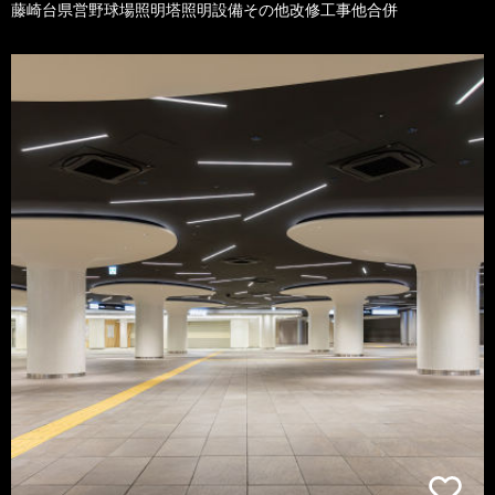
藤崎台県営野球場照明塔照明設備その他改修工事他合併