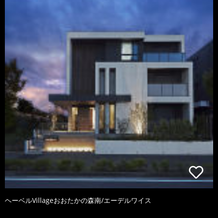
ヘーベルVillageおおたかの森南/エーデルワイス