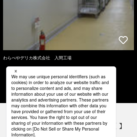
わらべやデリカ株式会社 入間工場
1
2
3
4
5
パナソニックの電気設備 SNSアカウント