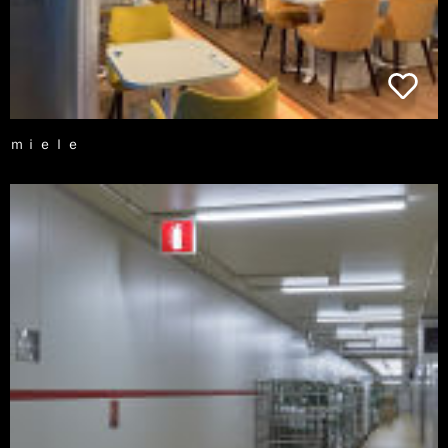
ｍｉｅｌｅ