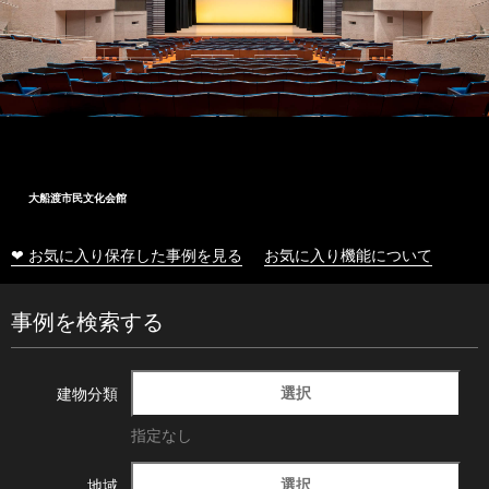
大船渡市民文化会館
❤ お気に入り保存した事例を見る
お気に入り機能について
事例を検索する
選択
建物分類
指定なし
選択
地域