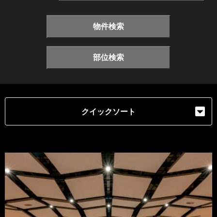
物件検索
部位検索
クイックソート