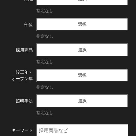
指定なし
選択
部位
指定なし
選択
採用商品
指定なし
竣工年・
選択
オープン年
指定なし
選択
照明手法
指定なし
キーワード