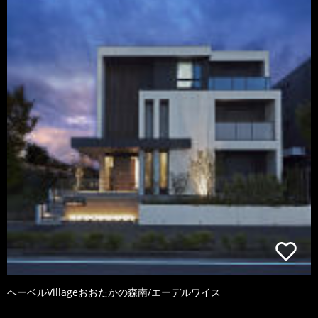
ヘーベルVillageおおたかの森南/エーデルワイス