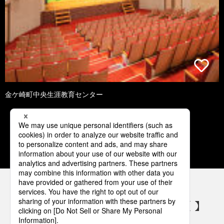
金ケ崎町中央生涯教育センター
1
2
3
4
5
パナソニックの電気設備 SNSアカウント