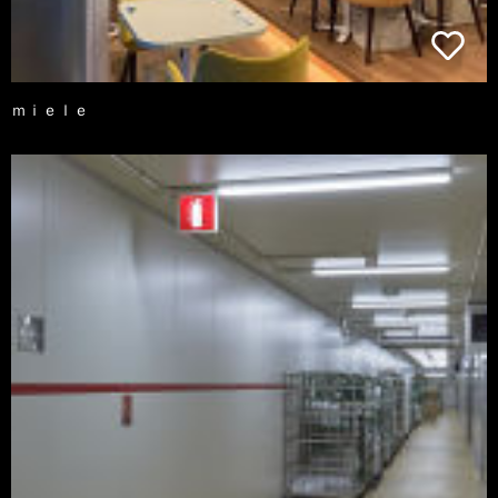
ｍｉｅｌｅ