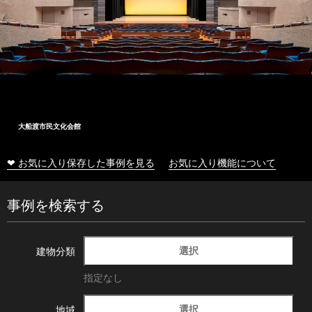
大船渡市民文化会館
❤ お気に入り保存した事例を見る
お気に入り機能について
事例を検索する
選択
建物分類
指定なし
選択
地域