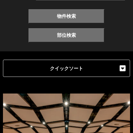
物件検索
部位検索
クイックソート