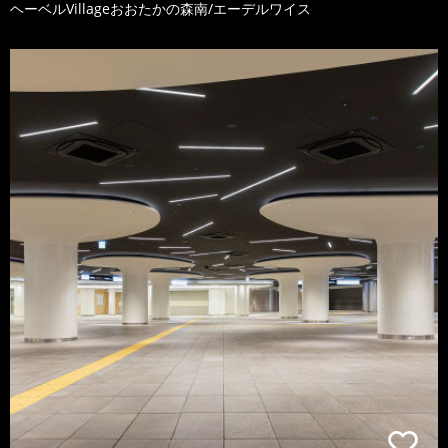
ヘーベルVillageおおたかの森南/エーデルワイス