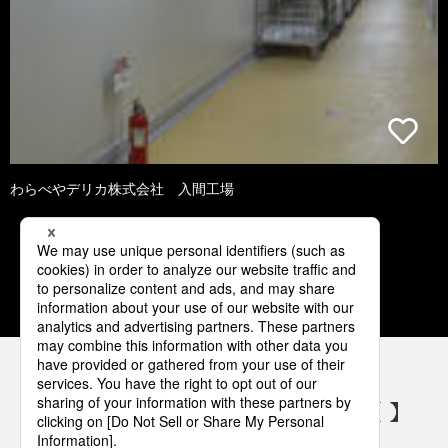
わらべやデリカ株式会社 入間工場
1
2
3
4
5
パナソニックの電気設備 SNSアカウント