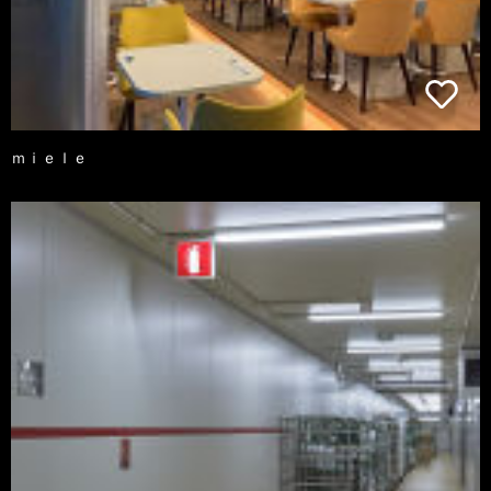
ｍｉｅｌｅ