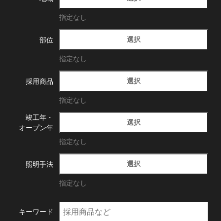
指定なし
選択
部位
指定なし
選択
採用商品
指定なし
竣工年・
選択
オープン年
指定なし
選択
照明手法
指定なし
キーワード