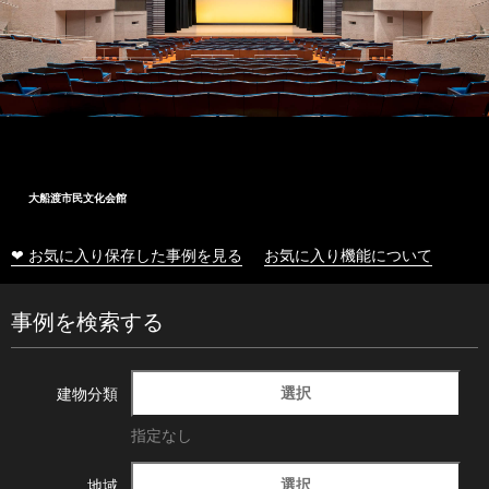
大船渡市民文化会館
❤ お気に入り保存した事例を見る
お気に入り機能について
事例を検索する
選択
建物分類
指定なし
選択
地域