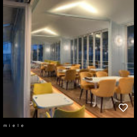
ｍｉｅｌｅ