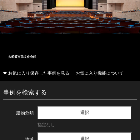
大船渡市民文化会館
❤ お気に入り保存した事例を見る
お気に入り機能について
事例を検索する
選択
建物分類
指定なし
選択
地域