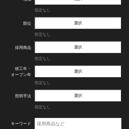
指定なし
選択
部位
指定なし
選択
採用商品
指定なし
竣工年・
選択
オープン年
指定なし
選択
照明手法
指定なし
キーワード