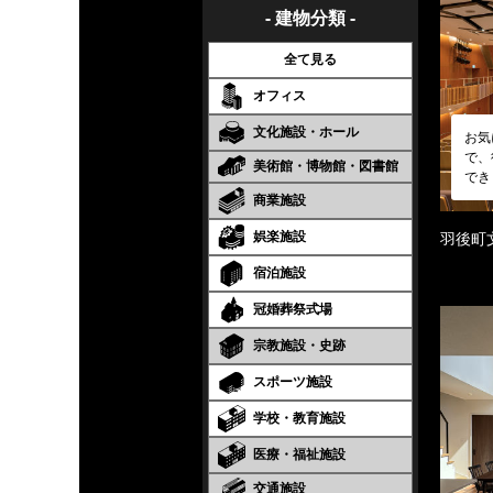
- 建物分類 -
全て見る
オフィス
文化施設・ホール
お気
で、
美術館・博物館・図書館
でき
商業施設
娯楽施設
羽後町
宿泊施設
冠婚葬祭式場
宗教施設・史跡
スポーツ施設
学校・教育施設
医療・福祉施設
交通施設