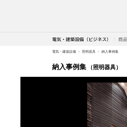
電気・建築設備（ビジネス）
商
電気・建築設備
照明器具
納入事例集
納入事例集
（照明器具）