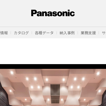
品情報
カタログ
各種データ
納入事例
業務支援
サ