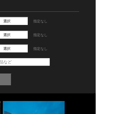
選択
指定なし
選択
指定なし
選択
指定なし