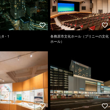
た8・1
各務原市文化ホール（プリニーの文化
ホール）