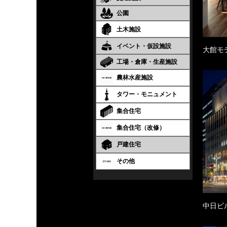
公園
土木施設
イベント・仮設施設
大館モ
工場・倉庫・生産施設
農林水産施設
タワー・モニュメント
集合住宅
集合住宅（改修）
戸建住宅
その他
中日ビ