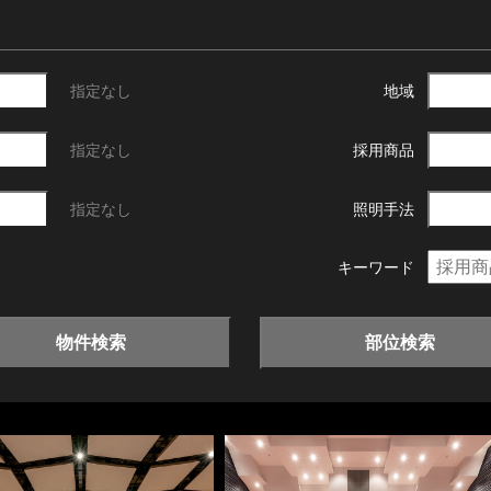
指定なし
地域
指定なし
採用商品
指定なし
照明手法
キーワード
物件検索
部位検索