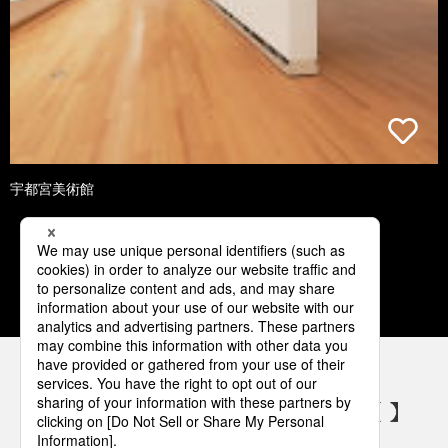
宇都宮美術館
1
2
3
4
5
パナソニックの電気設備 SNSアカウント