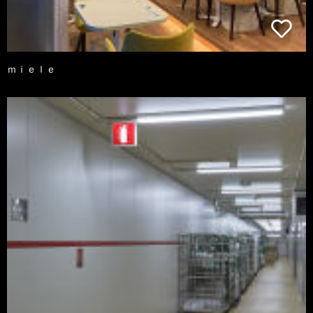
ｍｉｅｌｅ