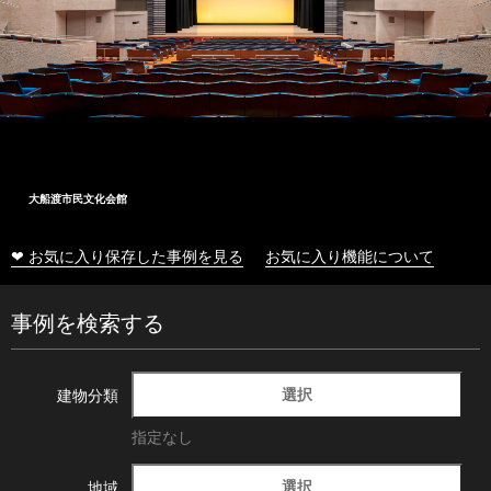
大船渡市民文化会館
❤ お気に入り保存した事例を見る
お気に入り機能について
事例を検索する
選択
建物分類
指定なし
選択
地域