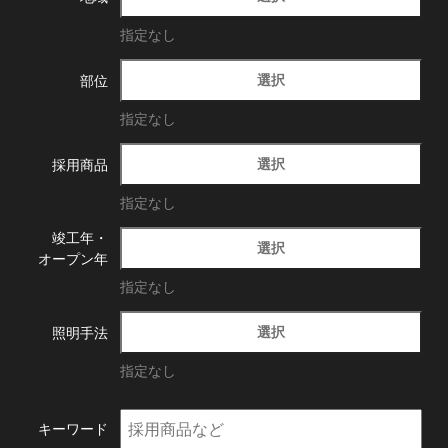
指定なし
選択
部位
指定なし
選択
採用商品
指定なし
竣工年・
選択
オープン年
指定なし
選択
照明手法
指定なし
キーワード