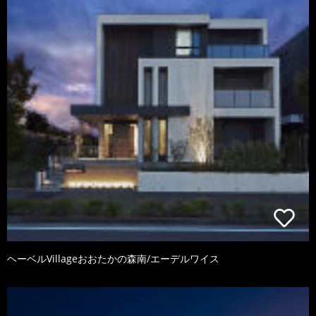
ヘーベルVillageおおたかの森南/エーデルワイス