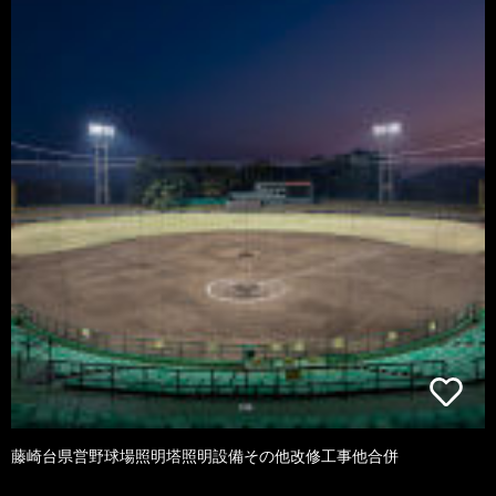
藤崎台県営野球場照明塔照明設備その他改修工事他合併