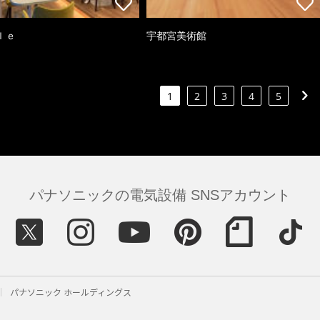
ｌｅ
宇都宮美術館
1
2
3
4
5
パナソニックの電気設備 SNSアカウント
パナソニック ホールディングス