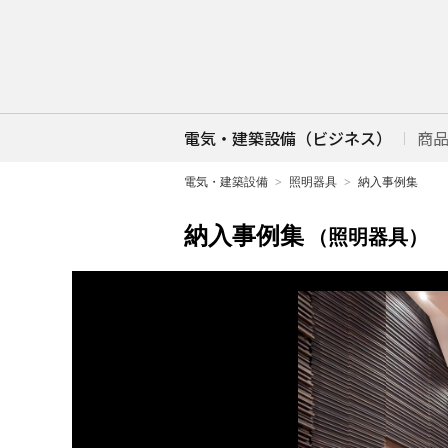
電気・建築設備（ビジネス）
商
電気・建築設備
照明器具
納入事例集
納入事例集
（照明器具）