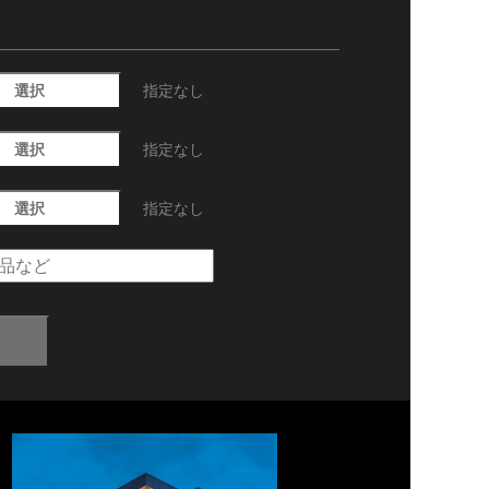
選択
指定なし
選択
指定なし
選択
指定なし