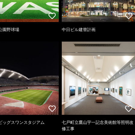
公園野球場
中日ビル建替計画
ビッグスワンスタジアム
七戸町立鷹山宇一記念美術館等照明改
修工事