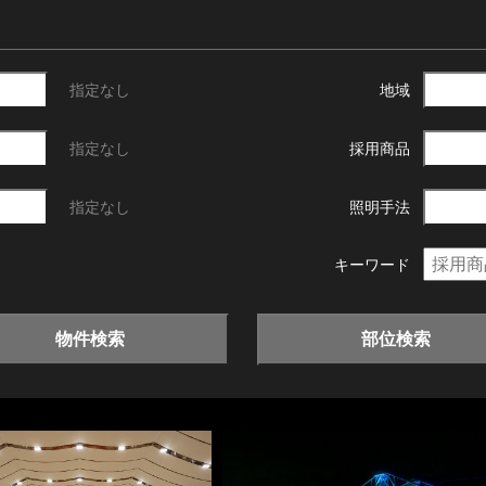
指定なし
地域
指定なし
採用商品
指定なし
照明手法
キーワード
物件検索
部位検索