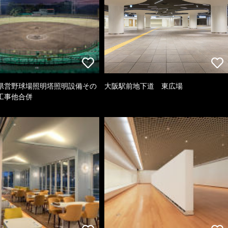
県営野球場照明塔照明設備その
大阪駅前地下道 東広場
工事他合併