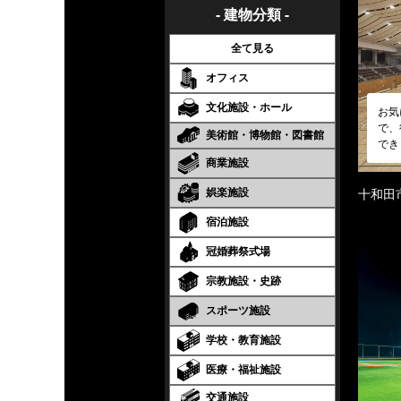
- 建物分類 -
全て見る
オフィス
文化施設・ホール
お気
で、
美術館・博物館・図書館
でき
商業施設
娯楽施設
十和田
宿泊施設
冠婚葬祭式場
宗教施設・史跡
スポーツ施設
学校・教育施設
医療・福祉施設
交通施設