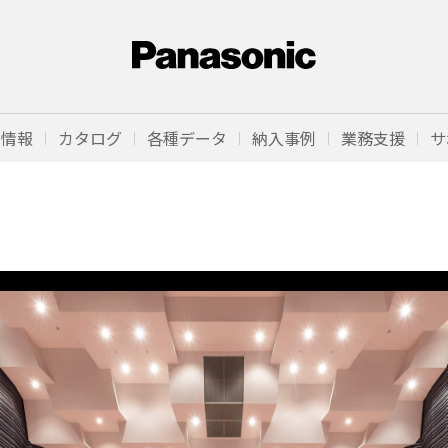
品情報
カタログ
各種データ
納入事例
業務支援
サ