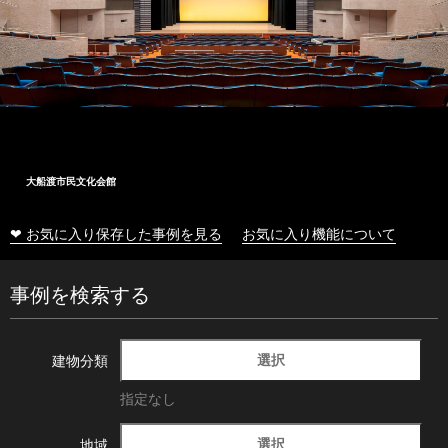
大船渡市民文化会館
❤ お気に入り保存した事例を見る
お気に入り機能について
事例を検索する
選択
建物分類
指定なし
選択
地域