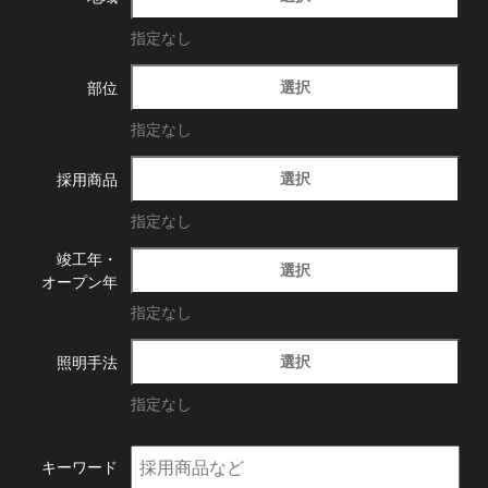
指定なし
選択
部位
指定なし
選択
採用商品
指定なし
竣工年・
選択
オープン年
指定なし
選択
照明手法
指定なし
キーワード