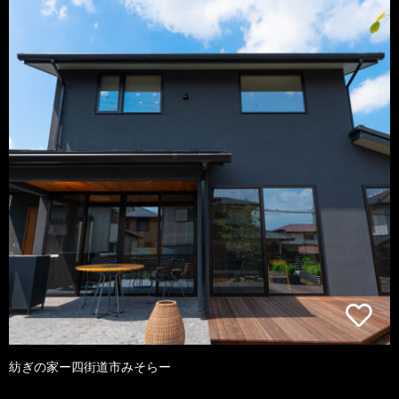
紡ぎの家ー四街道市みそらー