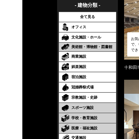
- 建物分類 -
全て見る
オフィス
文化施設・ホール
お気
で、
美術館・博物館・図書館
でき
商業施設
娯楽施設
十和田
宿泊施設
冠婚葬祭式場
宗教施設・史跡
スポーツ施設
学校・教育施設
医療・福祉施設
交通施設