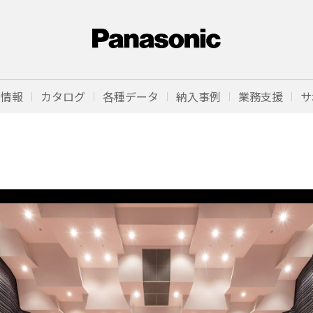
品情報
カタログ
各種データ
納入事例
業務支援
サ