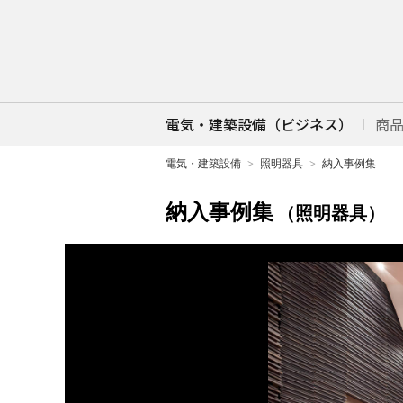
電気・建築設備（ビジネス）
商
電気・建築設備
照明器具
納入事例集
納入事例集
（照明器具）