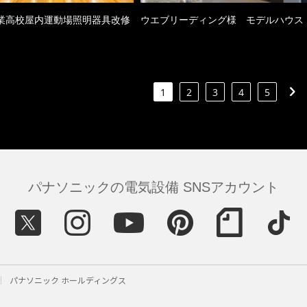
業高校屋内運動場照明器具改修
ウエブリーディング様 モデルハウス
1
2
3
4
5
パナソニックの電気設備 SNSアカウント
パナソニック ホールディングス