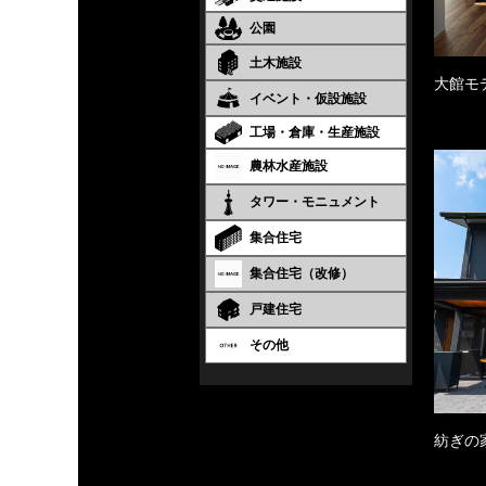
公園
土木施設
大館モ
イベント・仮設施設
工場・倉庫・生産施設
農林水産施設
タワー・モニュメント
集合住宅
集合住宅（改修）
戸建住宅
その他
紡ぎの