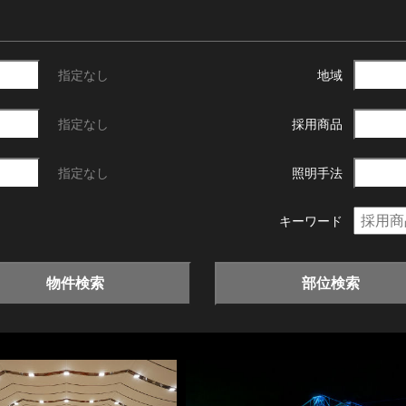
指定なし
地域
指定なし
採用商品
指定なし
照明手法
キーワード
物件検索
部位検索