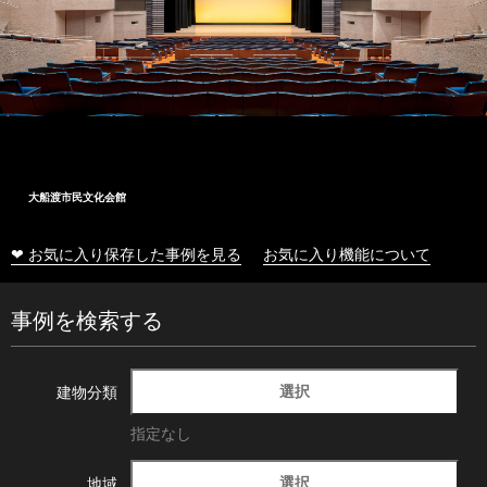
大船渡市民文化会館
❤ お気に入り保存した事例を見る
お気に入り機能について
事例を検索する
選択
建物分類
指定なし
選択
地域