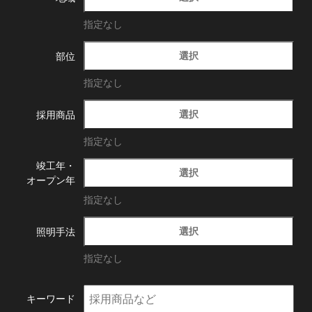
指定なし
選択
部位
指定なし
選択
採用商品
指定なし
竣工年・
選択
オープン年
指定なし
選択
照明手法
指定なし
キーワード