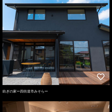
紡ぎの家ー四街道市みそらー