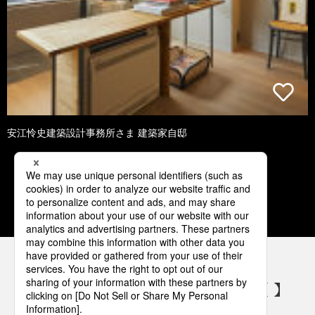
安江怜史建築設計事務所さま 建築家自邸
1
2
3
4
5
パナソニックの電気設備 SNSアカウント