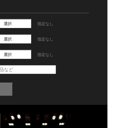
選択
指定なし
選択
指定なし
選択
指定なし