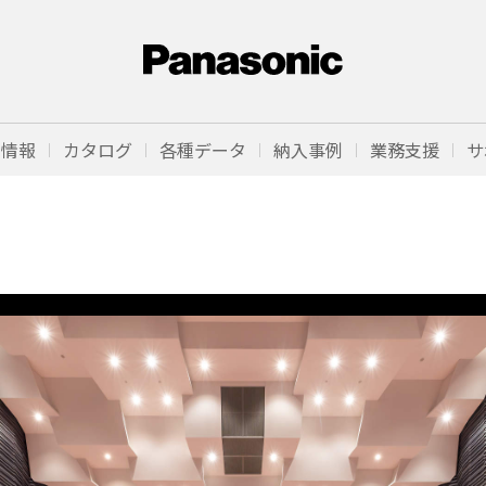
品情報
カタログ
各種データ
納入事例
業務支援
サ