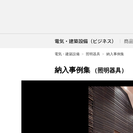
電気・建築設備（ビジネス）
商
電気・建築設備
照明器具
納入事例集
納入事例集
（照明器具）