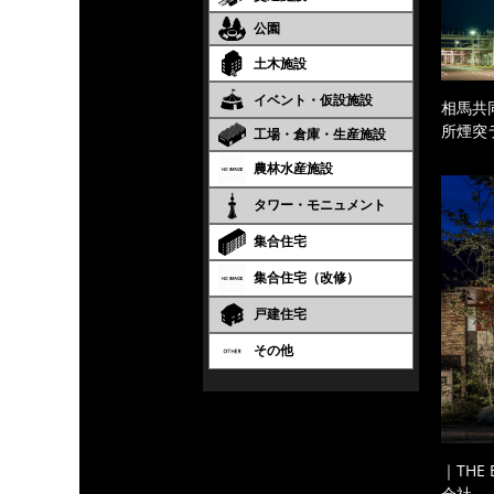
公園
土木施設
イベント・仮設施設
相馬共
所煙突
工場・倉庫・生産施設
農林水産施設
タワー・モニュメント
集合住宅
集合住宅（改修）
戸建住宅
その他
｜THE
会社