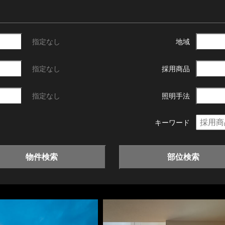
指定なし
地域
指定なし
採用商品
指定なし
照明手法
キーワード
物件検索
部位検索