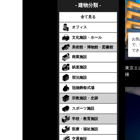
- 建物分類 -
全て見る
オフィス
文化施設・ホール
お気
で、
美術館・博物館・図書館
でき
商業施設
娯楽施設
東京エ
棟
宿泊施設
冠婚葬祭式場
宗教施設・史跡
スポーツ施設
学校・教育施設
医療・福祉施設
交通施設