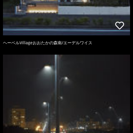
ヘーベルVillageおおたかの森南/エーデルワイス