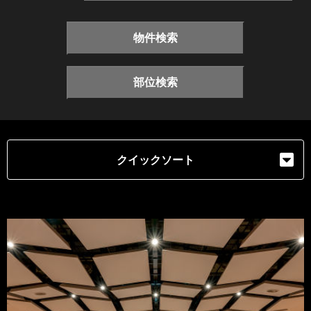
物件検索
部位検索
クイックソート