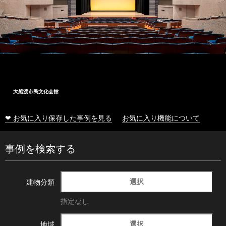
大船渡市民文化会館
❤ お気に入り保存した事例を見る
お気に入り機能について
事例を検索する
選択
建物分類
指定なし
選択
地域