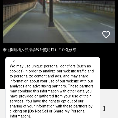
市道開運橋夕顔瀬橋線外照明灯ＬＥＤ化修繕
1
2
3
4
5
パナソニックの電気設備 SNSアカウント