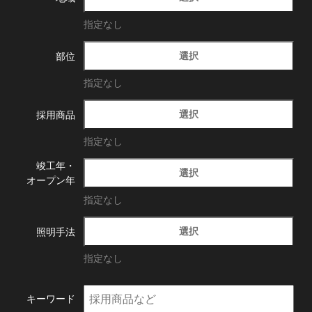
指定なし
選択
部位
指定なし
選択
採用商品
指定なし
竣工年・
選択
オープン年
指定なし
選択
照明手法
指定なし
キーワード