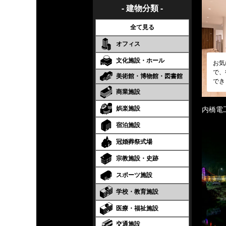
- 建物分類 -
全て見る
オフィス
文化施設・ホール
お気
で、
美術館・博物館・図書館
でき
商業施設
娯楽施設
内橋電
宿泊施設
冠婚葬祭式場
宗教施設・史跡
スポーツ施設
学校・教育施設
医療・福祉施設
交通施設