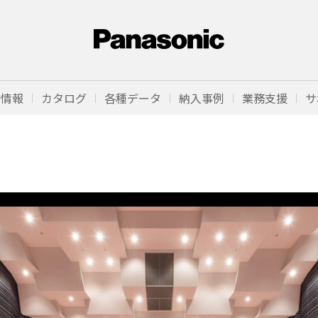
品情報
カタログ
各種データ
納入事例
業務支援
サ