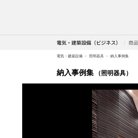
電気・建築設備（ビジネス）
商
電気・建築設備
照明器具
納入事例集
納入事例集
（照明器具）