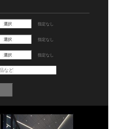
選択
指定なし
選択
指定なし
選択
指定なし