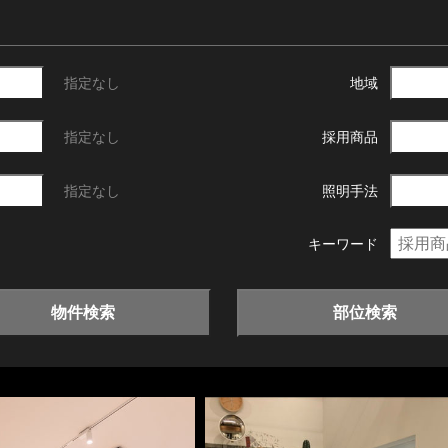
指定なし
地域
指定なし
採用商品
指定なし
照明手法
キーワード
物件検索
部位検索