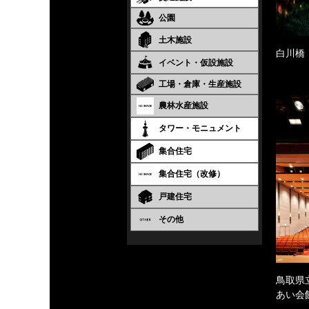
公園
土木施設
白川橋
イベント・仮設施設
工場・倉庫・生産施設
農林水産施設
タワー・モニュメント
集合住宅
集合住宅（改修）
戸建住宅
その他
鳥取県
あい会