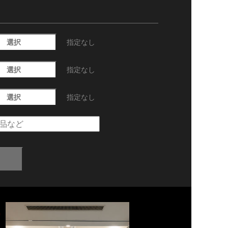
選択
指定なし
選択
指定なし
選択
指定なし