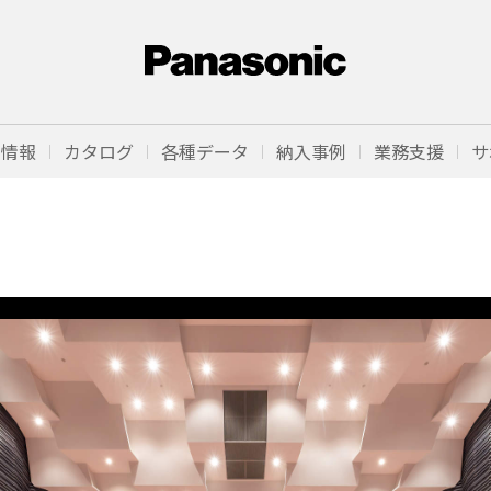
品情報
カタログ
各種データ
納入事例
業務支援
サ