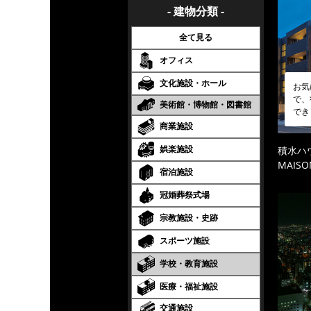
- 建物分類 -
全て見る
オフィス
文化施設・ホール
お気
で、
美術館・博物館・図書館
でき
商業施設
娯楽施設
積水ハ
MAISO
宿泊施設
冠婚葬祭式場
宗教施設・史跡
スポーツ施設
学校・教育施設
医療・福祉施設
交通施設