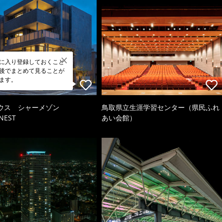
に入り登録しておくこと
後でまとめて見ることが
ます。
ウス シャーメゾン
鳥取県立生涯学習センター（県民ふれ
NEST
あい会館）