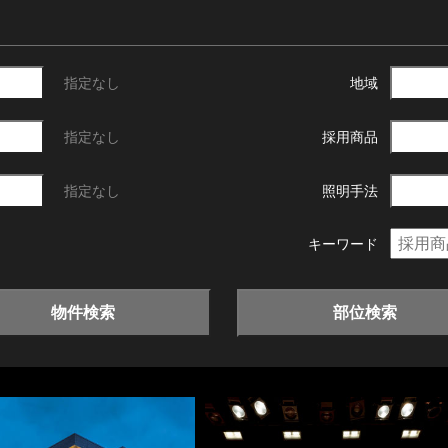
指定なし
地域
指定なし
採用商品
指定なし
照明手法
キーワード
物件検索
部位検索