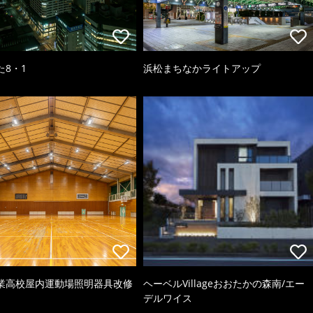
た8・1
浜松まちなかライトアップ
業高校屋内運動場照明器具改修
ヘーベルVillageおおたかの森南/エー
デルワイス