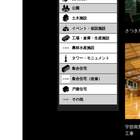
公園
土木施設
イベント・仮設施設
さつき
工場・倉庫・生産施設
農林水産施設
タワー・モニュメント
集合住宅
集合住宅（改修）
戸建住宅
その他
宇部商
工事