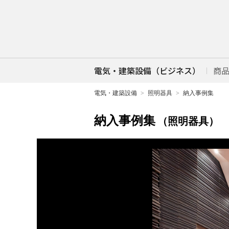
電気・建築設備（ビジネス）
商
電気・建築設備
照明器具
納入事例集
納入事例集
（照明器具）