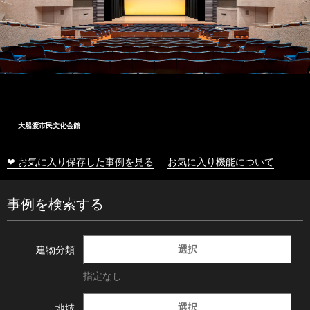
大船渡市民文化会館
❤ お気に入り保存した事例を見る
お気に入り機能について
事例を検索する
選択
建物分類
指定なし
選択
地域