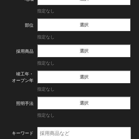
指定なし
選択
部位
指定なし
選択
採用商品
指定なし
竣工年・
選択
オープン年
指定なし
選択
照明手法
指定なし
キーワード