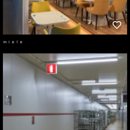
ｍｉｅｌｅ