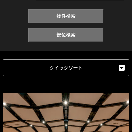
物件検索
部位検索
クイックソート