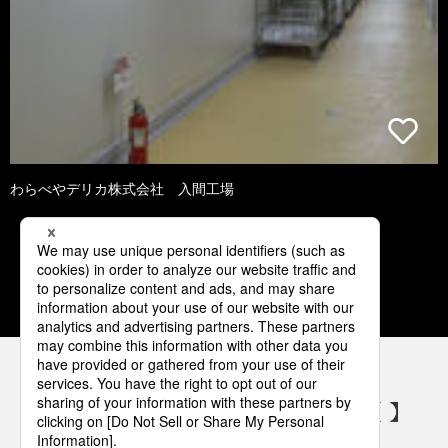
わらべやデリカ株式会社 入間工場
1
2
3
4
5
パナソニックの電気設備 SNSアカウント