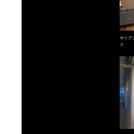
サイア
ス