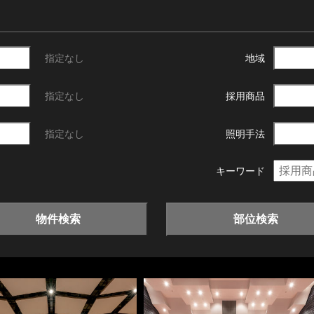
指定なし
地域
指定なし
採用商品
指定なし
照明手法
キーワード
物件検索
部位検索