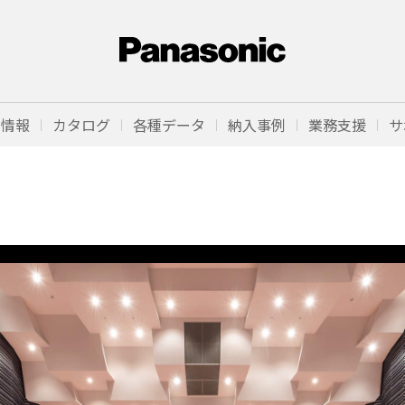
品情報
カタログ
各種データ
納入事例
業務支援
サ