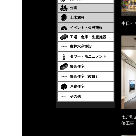
公園
土木施設
中日ビ
イベント・仮設施設
工場・倉庫・生産施設
農林水産施設
タワー・モニュメント
集合住宅
集合住宅（改修）
戸建住宅
その他
七戸町
修工事