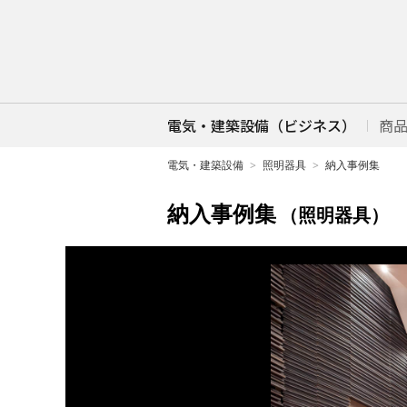
電気・建築設備（ビジネス）
商
電気・建築設備
照明器具
納入事例集
納入事例集
（照明器具）