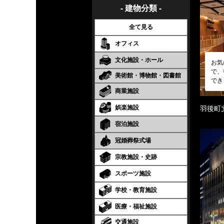
- 建物分類 -
全て見る
オフィス
文化施設・ホール
お気
で、
美術館・博物館・図書館
でき
商業施設
娯楽施設
羽後町
宿泊施設
冠婚葬祭式場
宗教施設・史跡
スポーツ施設
学校・教育施設
医療・福祉施設
交通施設