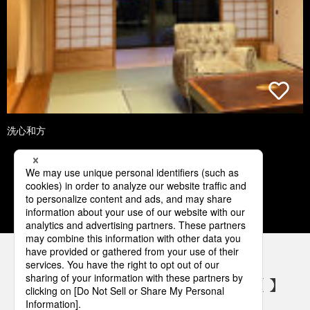
洗心和方
1
2
3
4
5
パナソニックの電気設備 SNSアカウント