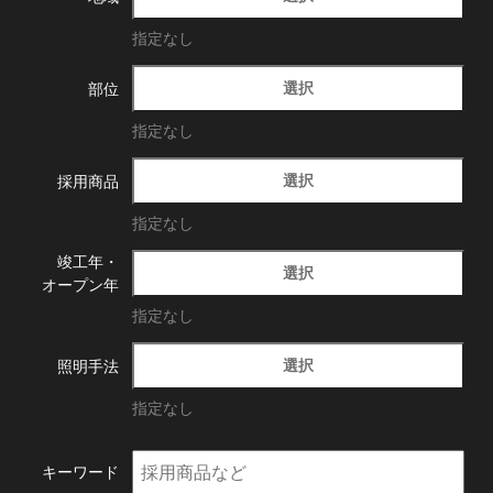
指定なし
選択
部位
指定なし
選択
採用商品
指定なし
竣工年・
選択
オープン年
指定なし
選択
照明手法
指定なし
キーワード