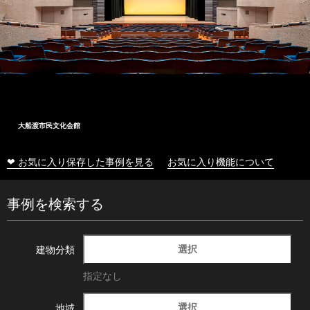
大船渡市民文化会館
❤ お気に入り保存した事例を見る
お気に入り機能について
事例を検索する
選択
建物分類
指定なし
選択
地域