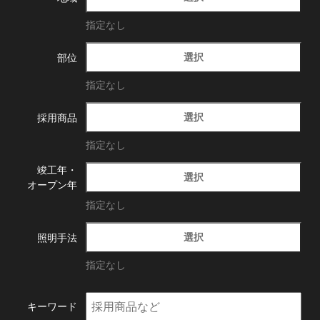
指定なし
選択
部位
指定なし
選択
採用商品
指定なし
竣工年・
選択
オープン年
指定なし
選択
照明手法
指定なし
キーワード