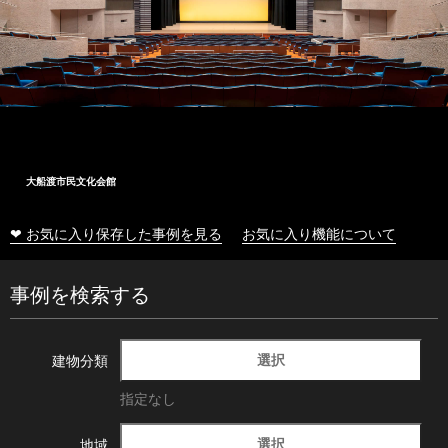
大船渡市民文化会館
❤ お気に入り保存した事例を見る
お気に入り機能について
事例を検索する
選択
建物分類
指定なし
選択
地域