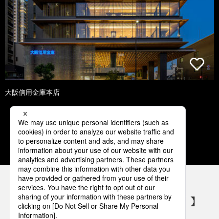
大阪信用金庫本店
1
2
3
4
5
パナソニックの電気設備 SNSアカウント