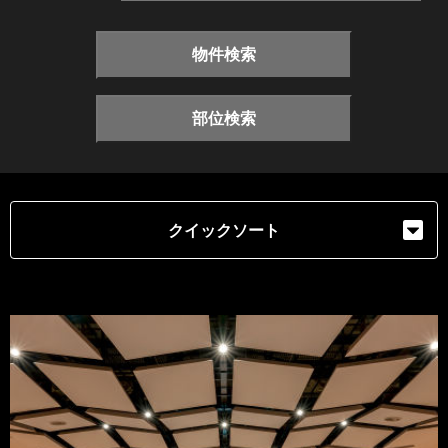
物件検索
部位検索
クイックソート