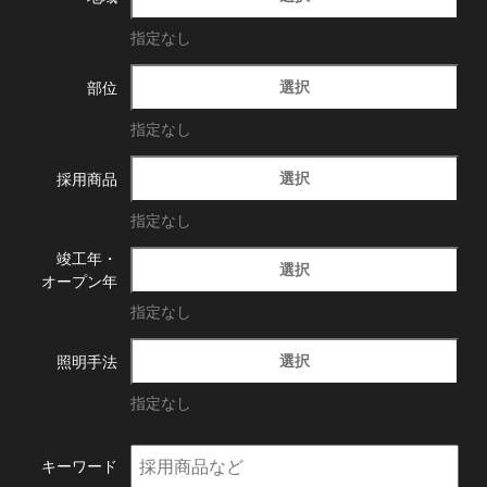
指定なし
選択
部位
指定なし
選択
採用商品
指定なし
竣工年・
選択
オープン年
指定なし
選択
照明手法
指定なし
キーワード