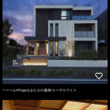
ヘーベルVillageおおたかの森南/エーデルワイス