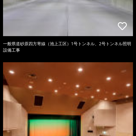
一般県道砂原四方寄線（池上工区）1号トンネル、2号トンネル照明
設備工事