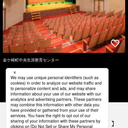
金ケ崎町中央生涯教育センター
1
2
3
4
5
パナソニックの電気設備 SNSアカウント