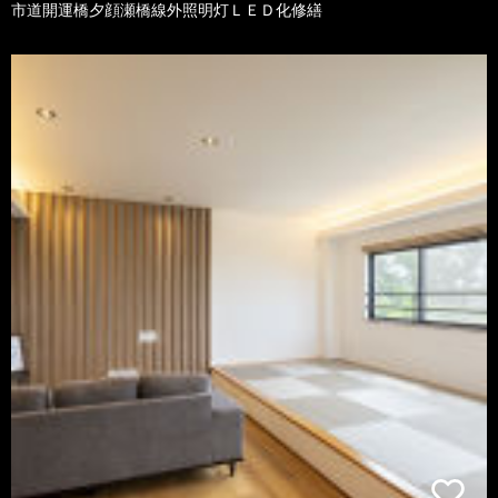
市道開運橋夕顔瀬橋線外照明灯ＬＥＤ化修繕