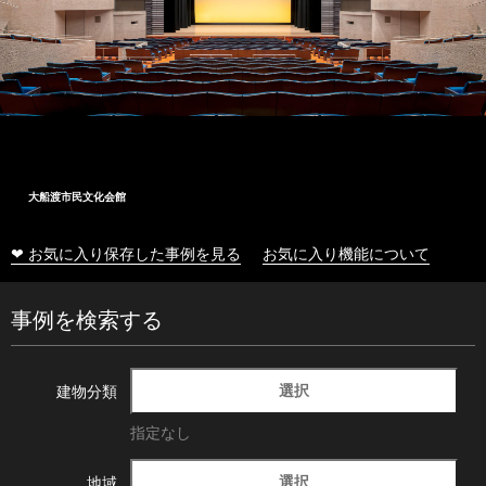
大船渡市民文化会館
❤ お気に入り保存した事例を見る
お気に入り機能について
事例を検索する
選択
建物分類
指定なし
選択
地域