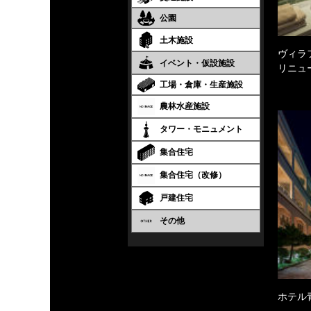
公園
土木施設
ヴィラ
イベント・仮設施設
リニュ
工場・倉庫・生産施設
農林水産施設
タワー・モニュメント
集合住宅
集合住宅（改修）
戸建住宅
その他
ホテル