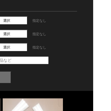
選択
指定なし
選択
指定なし
選択
指定なし