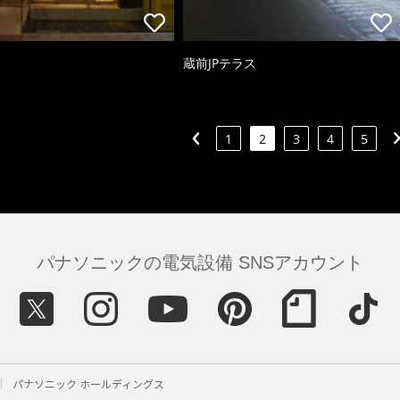
蔵前JPテラス
1
2
3
4
5
パナソニックの電気設備 SNSアカウント
パナソニック ホールディングス