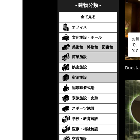
- 建物分類 -
全て見る
オフィス
文化施設・ホール
お気
で、
美術館・博物館・図書館
でき
商業施設
娯楽施設
Duesta
宿泊施設
冠婚葬祭式場
宗教施設・史跡
スポーツ施設
学校・教育施設
医療・福祉施設
交通施設