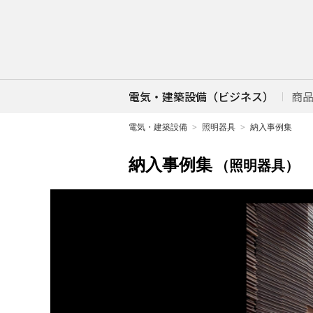
電気・建築設備（ビジネス）
商
電気・建築設備
照明器具
納入事例集
納入事例集
（照明器具）