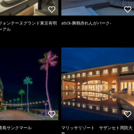
フォンテーヌグランド東京有明
atick-舞鶴赤れんがパーク-
ーアル
青島サンクマール
マリッサリゾート サザンセト周防大
島