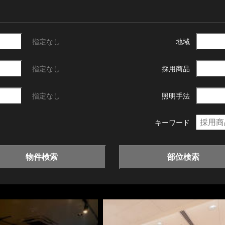
指定なし
地域
指定なし
採用商品
指定なし
照明手法
キーワード
物件検索
部位検索