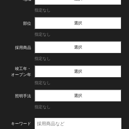
指定なし
選択
部位
指定なし
選択
採用商品
指定なし
竣工年・
選択
オープン年
指定なし
選択
照明手法
指定なし
キーワード