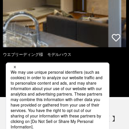
ウエブリーディング様 モデルハウス
1
2
3
4
5
パナソニックの電気設備 SNSアカウント