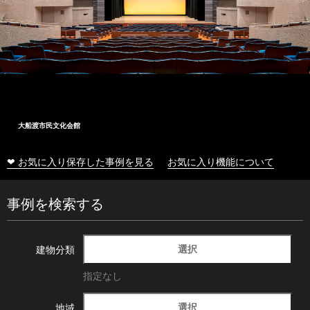
大船渡市民文化会館
❤ お気に入り保存した事例を見る
お気に入り機能について
事例を検索する
選択
建物分類
指定なし
選択
地域