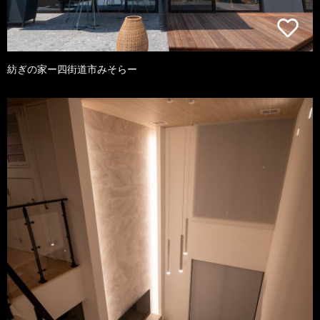
紡ぎの家ー四街道市みそらー