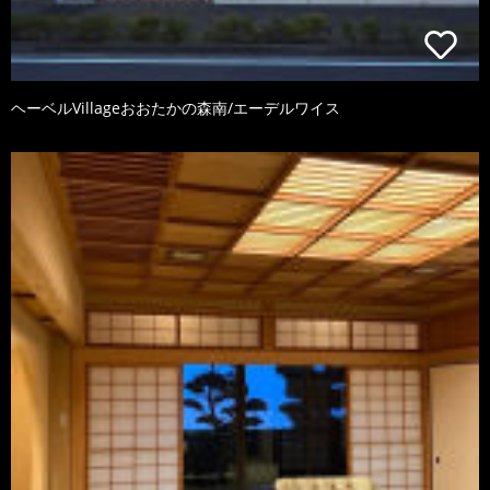
ヘーベルVillageおおたかの森南/エーデルワイス