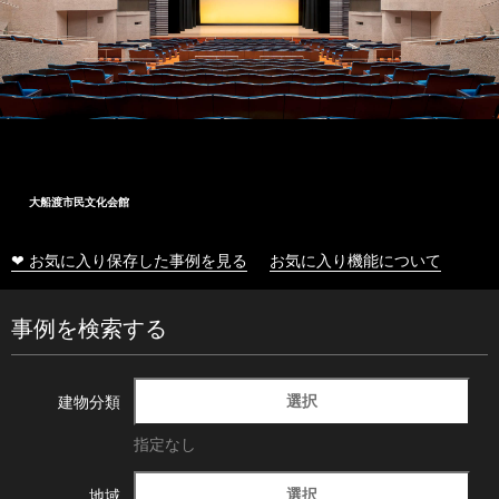
大船渡市民文化会館
❤ お気に入り保存した事例を見る
お気に入り機能について
事例を検索する
選択
建物分類
指定なし
選択
地域