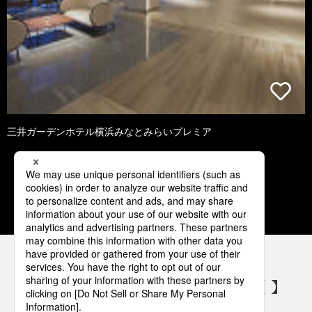
三井ガーデンホテル横浜みなとみらいプレミア
2
3
4
5
6
パナソニックの電気設備 SNSアカウント