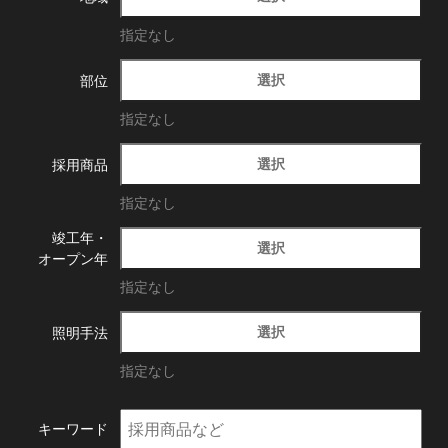
指定なし
選択
部位
指定なし
選択
採用商品
指定なし
竣工年・
選択
オープン年
指定なし
選択
照明手法
指定なし
キーワード