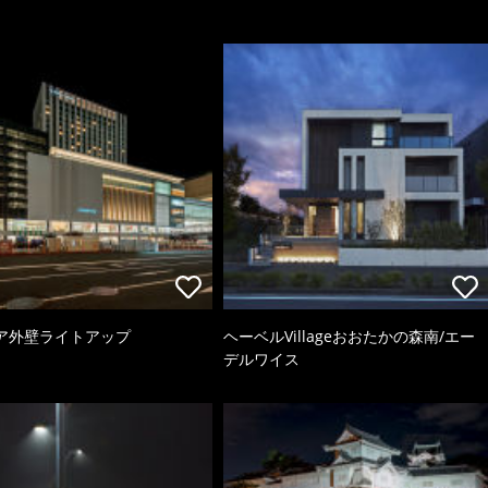
ア外壁ライトアップ
ヘーベルVillageおおたかの森南/エー
デルワイス