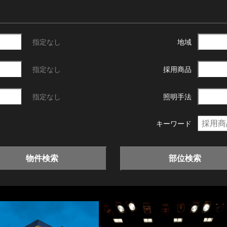
指定なし
地域
指定なし
採用商品
指定なし
照明手法
キーワード
物件検索
部位検索