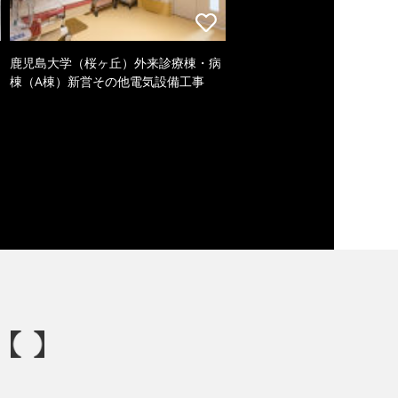
鹿児島大学（桜ヶ丘）外来診療棟・病
棟（A棟）新営その他電気設備工事