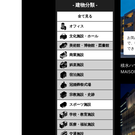
- 建物分類 -
全て見る
オフィス
文化施設・ホール
お気
で、
美術館・博物館・図書館
でき
商業施設
娯楽施設
積水ハ
MAISO
宿泊施設
冠婚葬祭式場
宗教施設・史跡
スポーツ施設
学校・教育施設
医療・福祉施設
交通施設