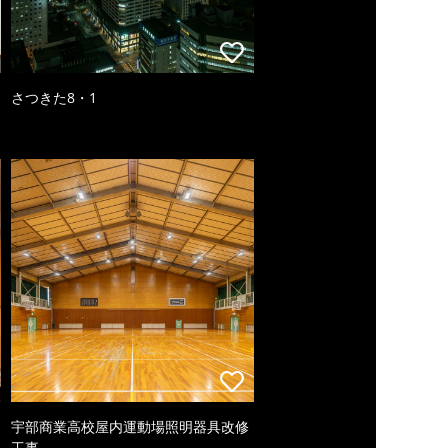
さつきた8・1
宇部商業高校屋内運動場照明器具改修
工事