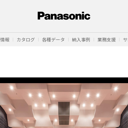
品情報
カタログ
各種データ
納入事例
業務支援
サ