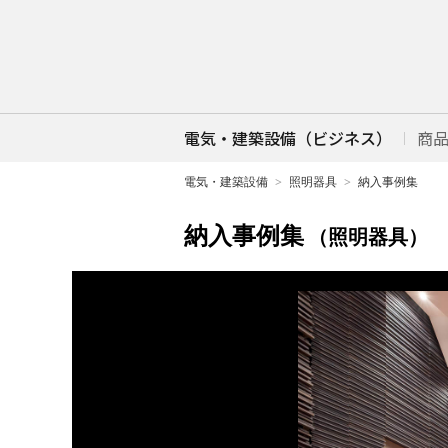
電気・建築設備（ビジネス）
商
電気・建築設備
照明器具
納入事例集
納入事例集
（照明器具）