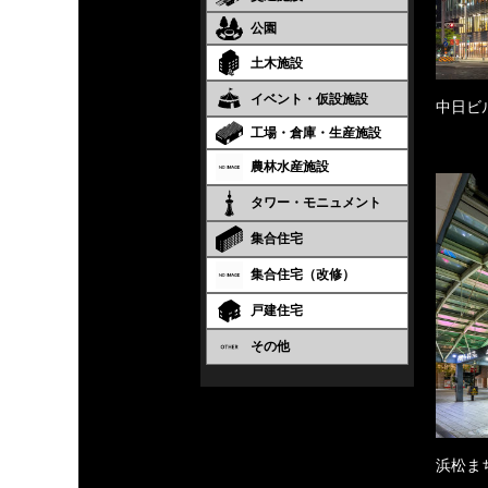
公園
土木施設
イベント・仮設施設
中日ビ
工場・倉庫・生産施設
農林水産施設
タワー・モニュメント
集合住宅
集合住宅（改修）
戸建住宅
その他
浜松ま