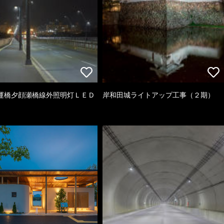
運橋夕顔瀬橋線外照明灯ＬＥＤ
岸和田城ライトアップ工事（２期）