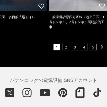
公園 多目的広場トイレ
一般県道砂原四方寄線（池上工区）1
号トンネル、2号トンネル照明設備工
事
1
2
3
4
5
パナソニックの電気設備 SNSアカウント