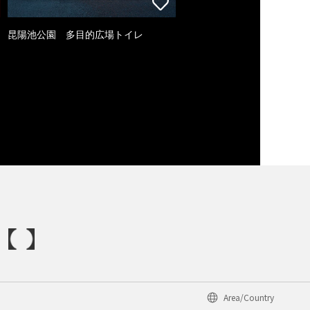
昆陽池公園 多目的広場トイレ
Area/Country