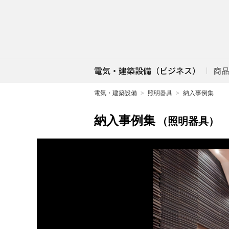
電気・建築設備（ビジネス）
商
電気・建築設備
照明器具
納入事例集
納入事例集
（照明器具）