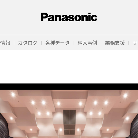
品情報
カタログ
各種データ
納入事例
業務支援
サ