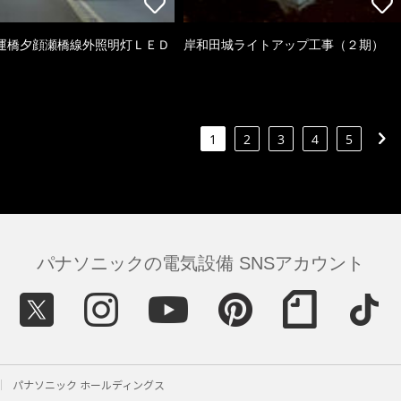
運橋夕顔瀬橋線外照明灯ＬＥＤ
岸和田城ライトアップ工事（２期）
1
2
3
4
5
パナソニックの電気設備 SNSアカウント
パナソニック ホールディングス