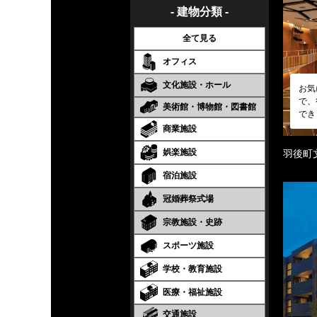
- 建物分類 -
全て見る
オフィス
文化施設・ホール
お気
で、
美術館・博物館・図書館
でき
商業施設
娯楽施設
羽後町
宿泊施設
冠婚葬祭式場
宗教施設・史跡
スポーツ施設
学校・教育施設
医療・福祉施設
交通施設