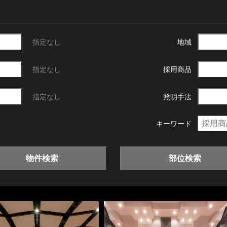
指定なし
地域
指定なし
採用商品
指定なし
照明手法
キーワード
物件検索
部位検索