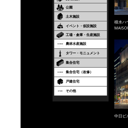
公園
土木施設
積水ハ
イベント・仮設施設
MAISO
工場・倉庫・生産施設
農林水産施設
タワー・モニュメント
集合住宅
集合住宅（改修）
戸建住宅
その他
中日ビ