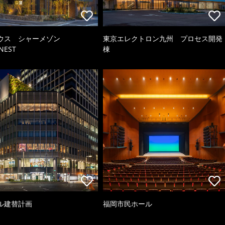
ウス シャーメゾン
東京エレクトロン九州 プロセス開発
NEST
棟
ル建替計画
福岡市民ホール