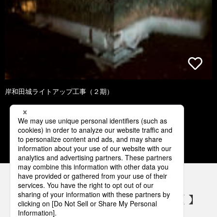
岸和田城ライトアップ工事（２期）
1
2
3
4
5
パナソニックの電気設備 SNSアカウント