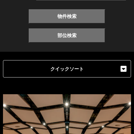
物件検索
部位検索
クイックソート