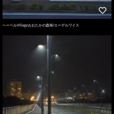
ヘーベルVillageおおたかの森南/エーデルワイス