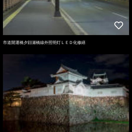
市道開運橋夕顔瀬橋線外照明灯ＬＥＤ化修繕