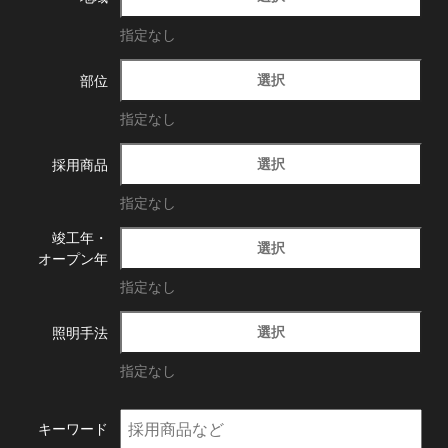
指定なし
選択
部位
指定なし
選択
採用商品
指定なし
竣工年・
選択
オープン年
指定なし
選択
照明手法
指定なし
キーワード