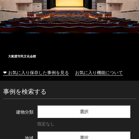
大船渡市民文化会館
❤ お気に入り保存した事例を見る
お気に入り機能について
事例を検索する
選択
建物分類
指定なし
選択
地域