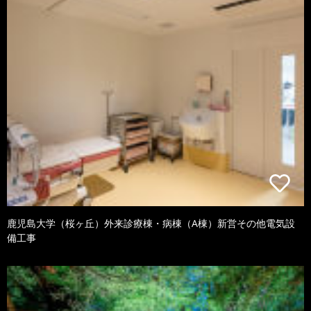
鹿児島大学（桜ヶ丘）外来診療棟・病棟（A棟）新営その他電気設
備工事