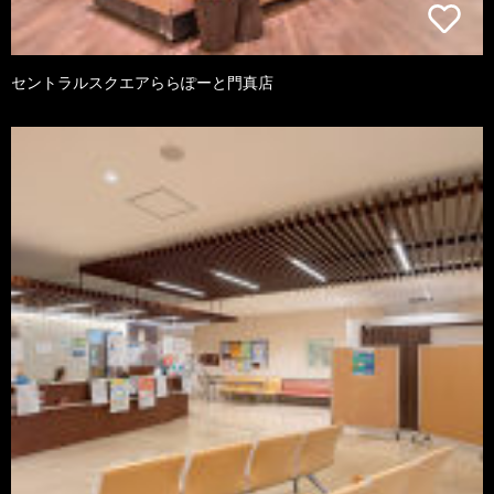
セントラルスクエアららぽーと門真店