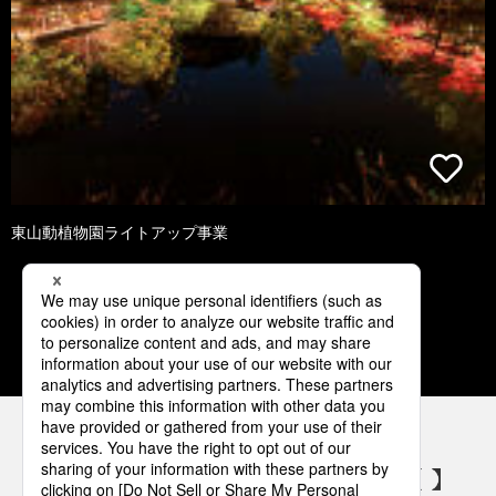
東山動植物園ライトアップ事業
1
2
3
4
5
パナソニックの電気設備 SNSアカウント