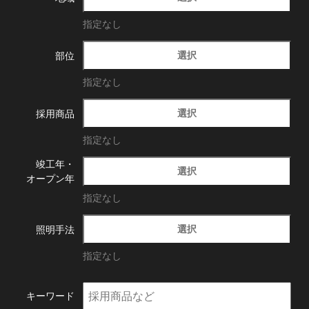
指定なし
選択
部位
指定なし
選択
採用商品
指定なし
竣工年・
選択
オープン年
指定なし
選択
照明手法
指定なし
キーワード