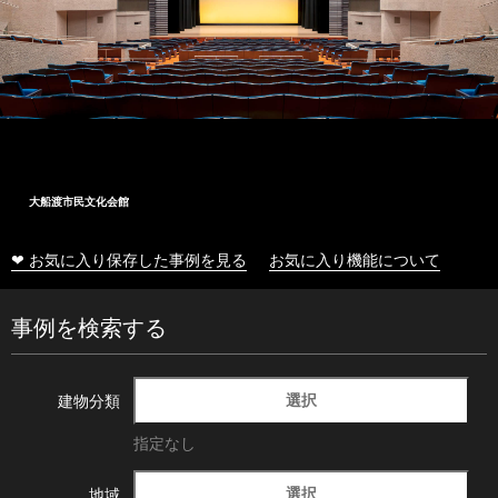
大船渡市民文化会館
❤ お気に入り保存した事例を見る
お気に入り機能について
事例を検索する
選択
建物分類
指定なし
選択
地域