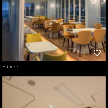
ｍｉｅｌｅ