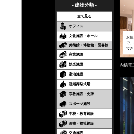
- 建物分類 -
全て見る
オフィス
文化施設・ホール
お気
で、
美術館・博物館・図書館
でき
商業施設
娯楽施設
内橋電
宿泊施設
冠婚葬祭式場
宗教施設・史跡
スポーツ施設
学校・教育施設
医療・福祉施設
交通施設