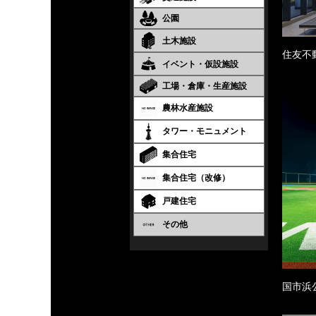
公園
土木施設
住友不
イベント・仮設施設
工場・倉庫・生産施設
農林水産施設
タワー・モニュメント
集合住宅
集合住宅（改修）
戸建住宅
その他
国市浜