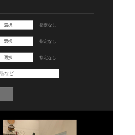
選択
指定なし
選択
指定なし
選択
指定なし