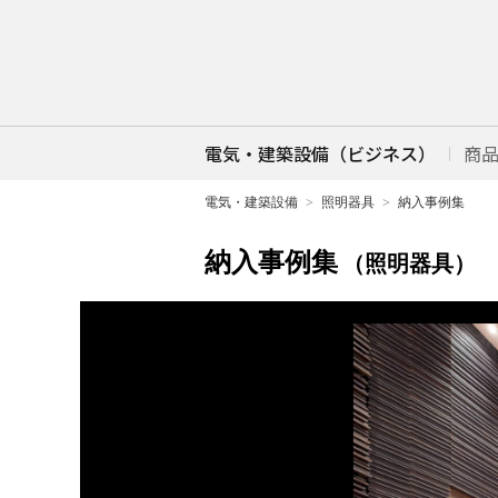
電気・建築設備（ビジネス）
商
電気・建築設備
照明器具
納入事例集
納入事例集
（照明器具）