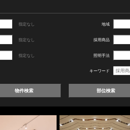
指定なし
地域
指定なし
採用商品
指定なし
照明手法
キーワード
物件検索
部位検索