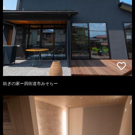
紡ぎの家ー四街道市みそらー