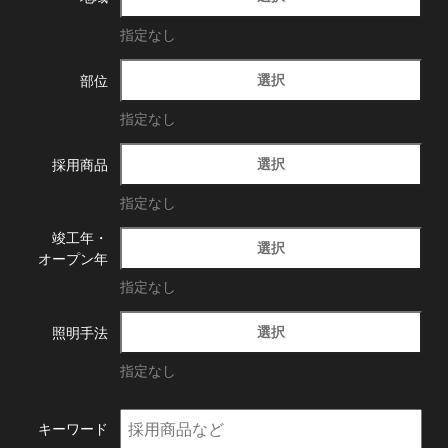
指定なし
選択
部位
指定なし
選択
採用商品
指定なし
竣工年・
選択
オープン年
指定なし
選択
照明手法
指定なし
キーワード