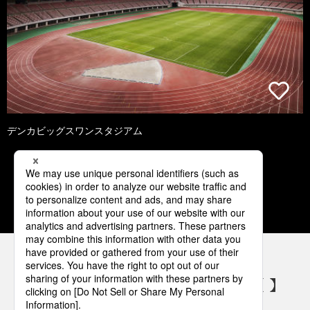
デンカビッグスワンスタジアム
1
2
3
4
5
パナソニックの電気設備 SNSアカウント