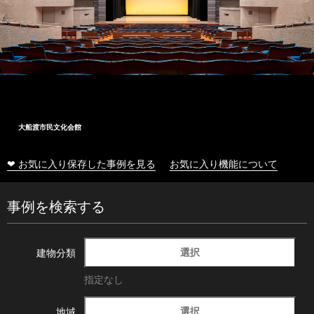
大船渡市民文化会館
❤ お気に入り保存した事例を見る
お気に入り機能について
事例を検索する
選択
建物分類
指定なし
選択
地域