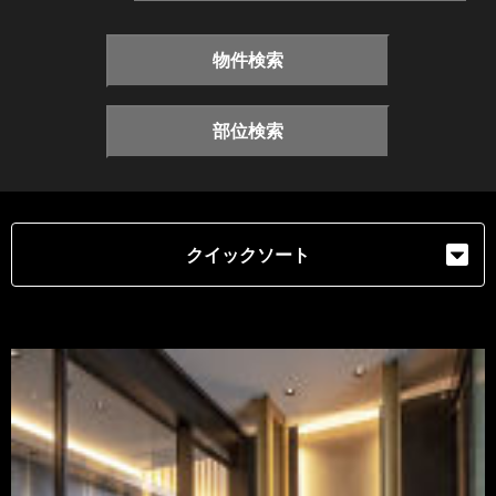
物件検索
部位検索
クイックソート