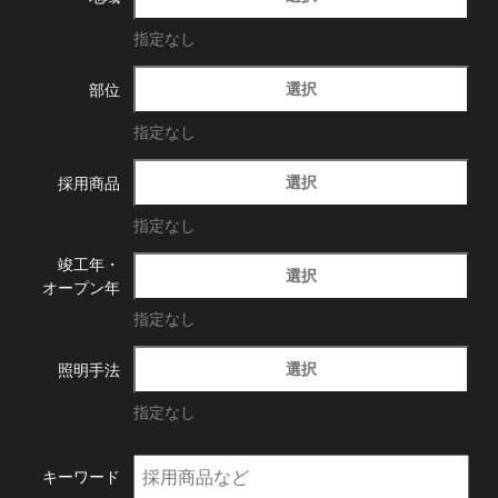
指定なし
選択
部位
指定なし
選択
採用商品
指定なし
竣工年・
選択
オープン年
指定なし
選択
照明手法
指定なし
キーワード