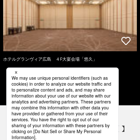
ホテルグランヴィア広島 ４F大宴会場「悠久」
2
3
4
5
6
パナソニックの電気設備 SNSアカウント