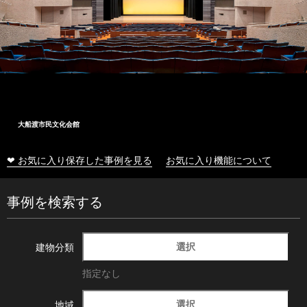
大船渡市民文化会館
❤ お気に入り保存した事例を見る
お気に入り機能について
事例を検索する
選択
建物分類
指定なし
選択
地域