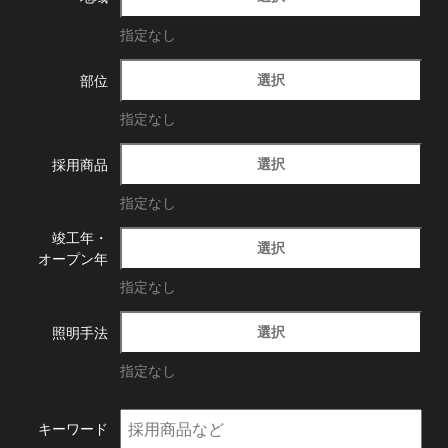
指定なし
選択
部位
指定なし
選択
採用商品
指定なし
竣工年・
選択
オープン年
指定なし
選択
照明手法
指定なし
キーワード