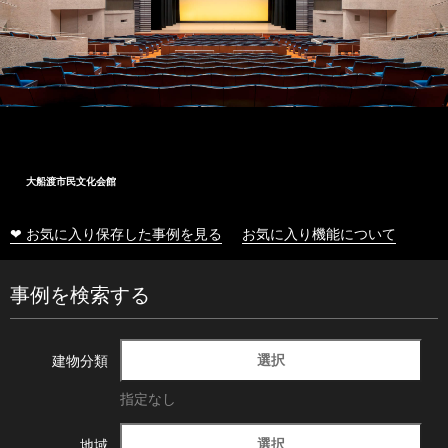
大船渡市民文化会館
❤ お気に入り保存した事例を見る
お気に入り機能について
事例を検索する
選択
建物分類
指定なし
選択
地域