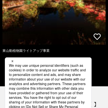
東山動植物園ライトアップ事業
1
2
3
4
5
パナソニックの電気設備 SNSアカウント