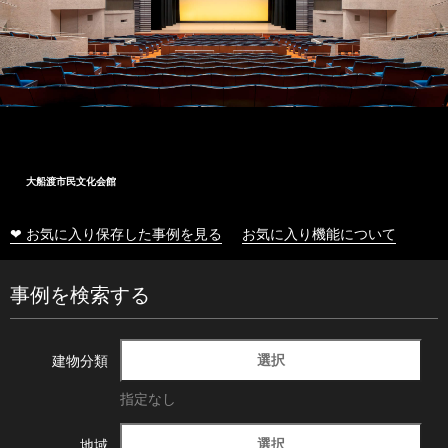
大船渡市民文化会館
❤ お気に入り保存した事例を見る
お気に入り機能について
事例を検索する
選択
建物分類
指定なし
選択
地域