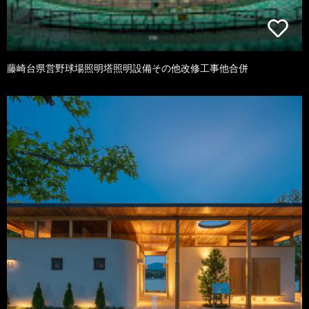
藤崎台県営野球場照明塔照明設備その他改修工事他合併