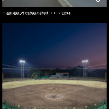
市道開運橋夕顔瀬橋線外照明灯ＬＥＤ化修繕