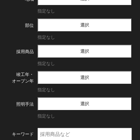
指定なし
選択
部位
指定なし
選択
採用商品
指定なし
竣工年・
選択
オープン年
指定なし
選択
照明手法
指定なし
キーワード