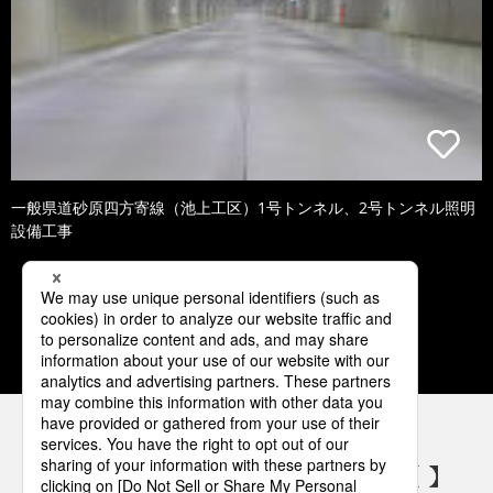
一般県道砂原四方寄線（池上工区）1号トンネル、2号トンネル照明
設備工事
1
2
3
4
5
パナソニックの電気設備 SNSアカウント