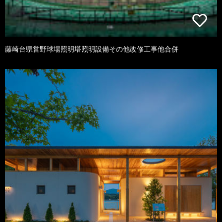
藤崎台県営野球場照明塔照明設備その他改修工事他合併