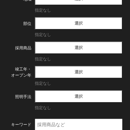
指定なし
選択
部位
指定なし
選択
採用商品
指定なし
竣工年・
選択
オープン年
指定なし
選択
照明手法
指定なし
キーワード