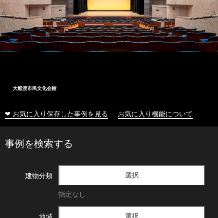
大船渡市民文化会館
❤ お気に入り保存した事例を見る
お気に入り機能について
事例を検索する
選択
建物分類
指定なし
選択
地域