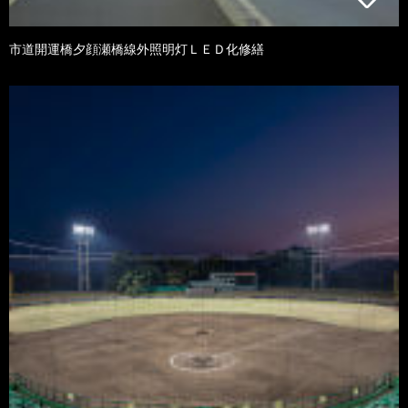
市道開運橋夕顔瀬橋線外照明灯ＬＥＤ化修繕