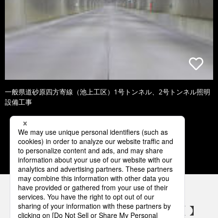
一般県道砂原四方寄線（池上工区）1号トンネル、2号トンネル照明
設備工事
1
2
3
4
5
パナソニックの電気設備 SNSアカウント