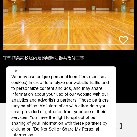
宇部商業高校屋内運動場照明器具改修工事
1
2
3
4
5
パナソニックの電気設備 SNSアカウント