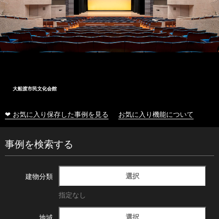
大船渡市民文化会館
❤ お気に入り保存した事例を見る
お気に入り機能について
事例を検索する
選択
建物分類
指定なし
選択
地域