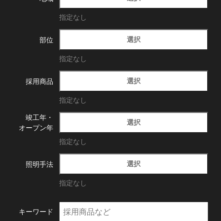
指定なし
選択
部位
指定なし
選択
採用商品
指定なし
竣工年・
選択
オープン年
指定なし
選択
照明手法
指定なし
キーワード