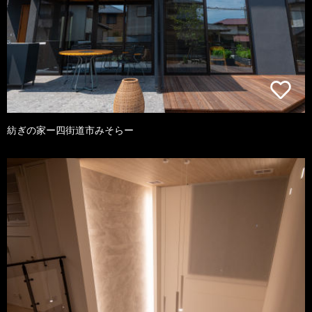
紡ぎの家ー四街道市みそらー