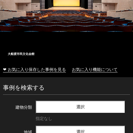
大船渡市民文化会館
❤ お気に入り保存した事例を見る
お気に入り機能について
事例を検索する
選択
建物分類
指定なし
選択
地域