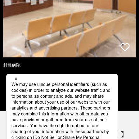
村橋病院
1
2
3
4
5
パナソニックの電気設備 SNSアカウント