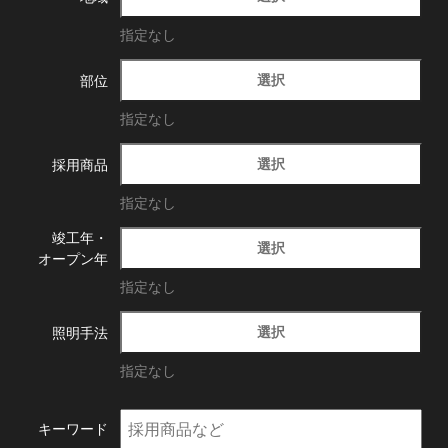
指定なし
選択
部位
指定なし
選択
採用商品
指定なし
竣工年・
選択
オープン年
指定なし
選択
照明手法
指定なし
キーワード