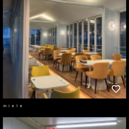
ｍｉｅｌｅ