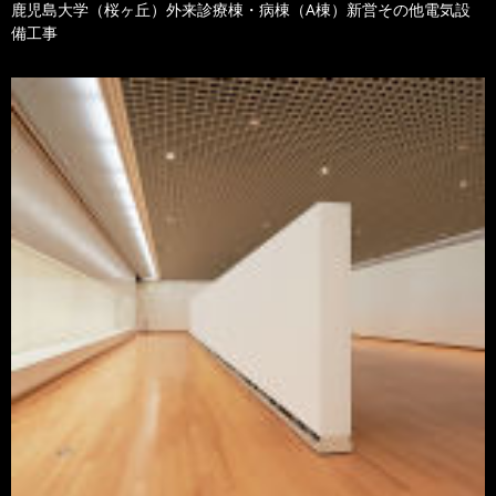
鹿児島大学（桜ヶ丘）外来診療棟・病棟（A棟）新営その他電気設
備工事