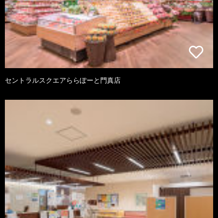
セントラルスクエアららぽーと門真店