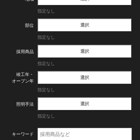
指定なし
選択
部位
指定なし
選択
採用商品
指定なし
竣工年・
選択
オープン年
指定なし
選択
照明手法
指定なし
キーワード