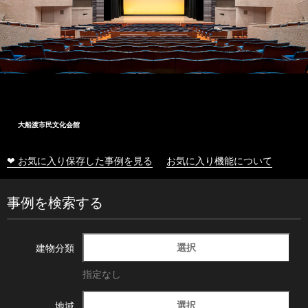
大船渡市民文化会館
❤ お気に入り保存した事例を見る
お気に入り機能について
事例を検索する
選択
建物分類
指定なし
選択
地域