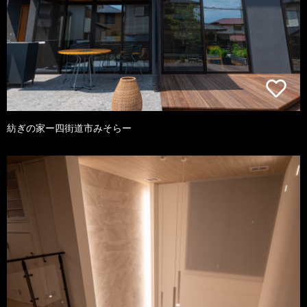
紡ぎの家ー四街道市みそらー