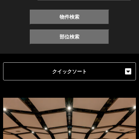
物件検索
部位検索
クイックソート