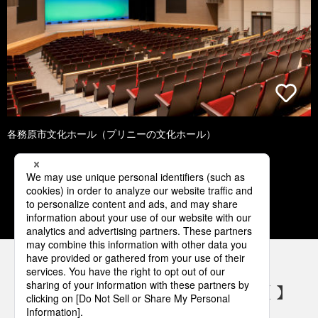
各務原市文化ホール（プリニーの文化ホール）
1
2
3
4
5
パナソニックの電気設備 SNSアカウント