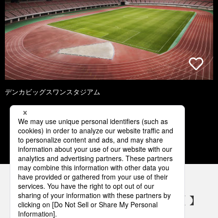
デンカビッグスワンスタジアム
1
2
3
4
5
パナソニックの電気設備 SNSアカウント