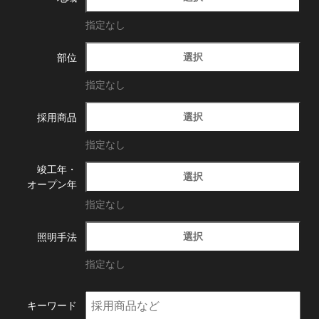
指定なし
選択
部位
指定なし
選択
採用商品
指定なし
竣工年・
選択
オープン年
指定なし
選択
照明手法
指定なし
キーワード