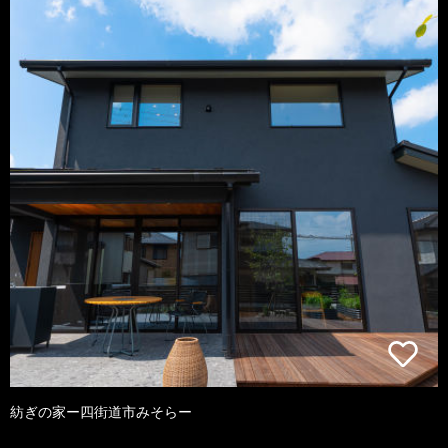
紡ぎの家ー四街道市みそらー