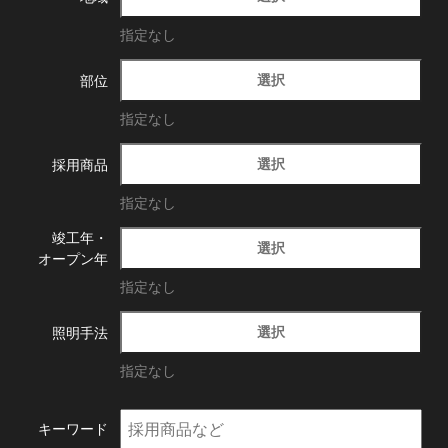
指定なし
選択
部位
指定なし
選択
採用商品
指定なし
竣工年・
選択
オープン年
指定なし
選択
照明手法
指定なし
キーワード