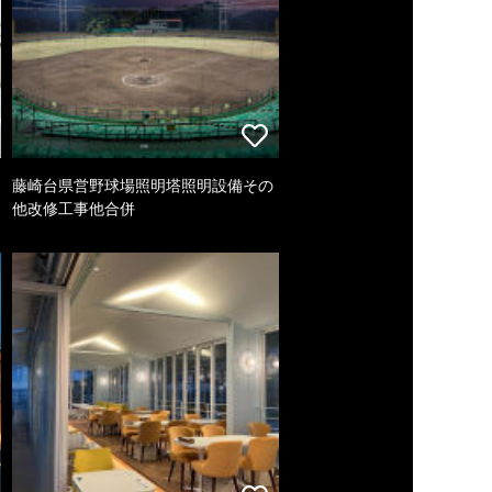
藤崎台県営野球場照明塔照明設備その
他改修工事他合併