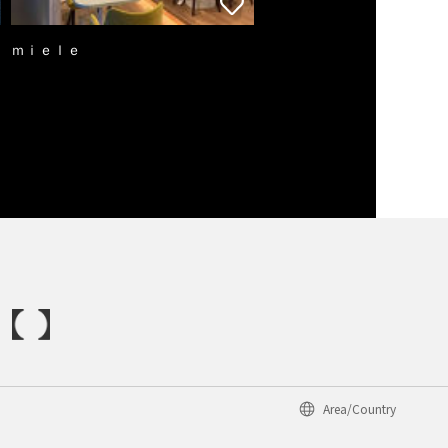
ｍｉｅｌｅ
Area/Country