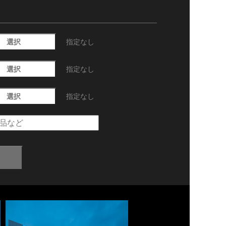
選択
指定なし
選択
指定なし
選択
指定なし