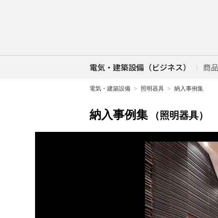
電気・建築設備（ビジネス）
商
電気・建築設備
照明器具
納入事例集
納入事例集
（照明器具）