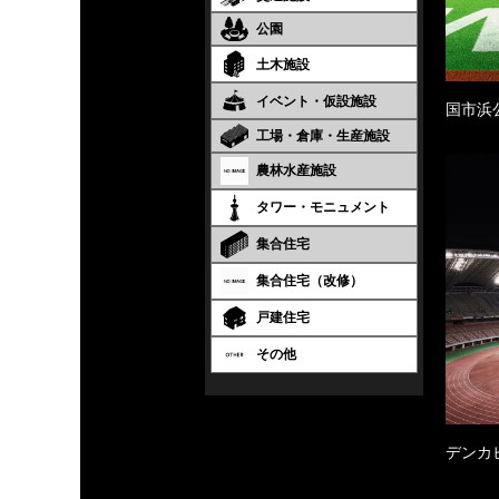
公園
土木施設
イベント・仮設施設
国市浜
工場・倉庫・生産施設
農林水産施設
タワー・モニュメント
集合住宅
集合住宅（改修）
戸建住宅
その他
デンカ