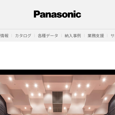
品情報
カタログ
各種データ
納入事例
業務支援
サ