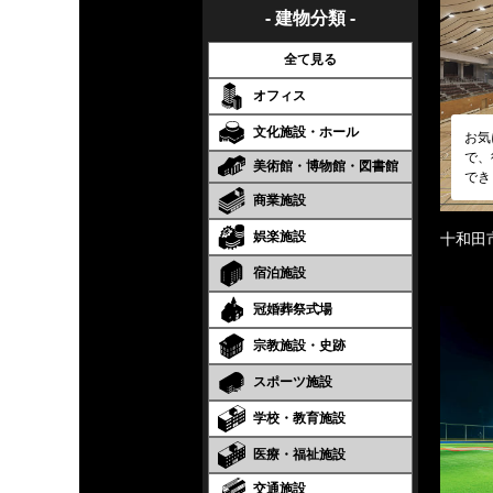
- 建物分類 -
全て見る
オフィス
文化施設・ホール
お気
で、
美術館・博物館・図書館
でき
商業施設
娯楽施設
十和田
宿泊施設
冠婚葬祭式場
宗教施設・史跡
スポーツ施設
学校・教育施設
医療・福祉施設
交通施設