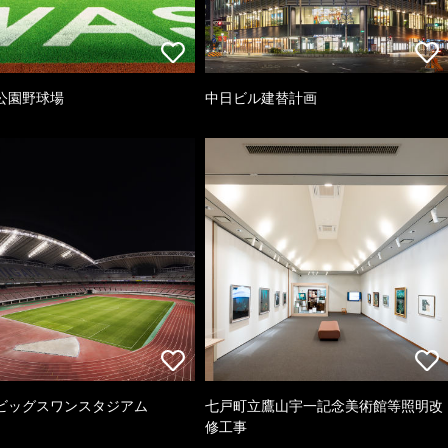
公園野球場
中日ビル建替計画
ビッグスワンスタジアム
七戸町立鷹山宇一記念美術館等照明改
修工事