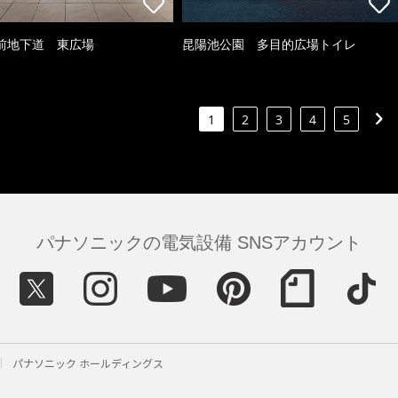
前地下道 東広場
昆陽池公園 多目的広場トイレ
1
2
3
4
5
パナソニックの電気設備 SNSアカウント
パナソニック ホールディングス