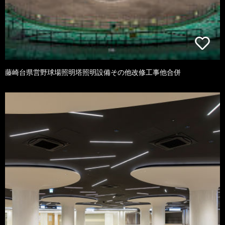
藤崎台県営野球場照明塔照明設備その他改修工事他合併