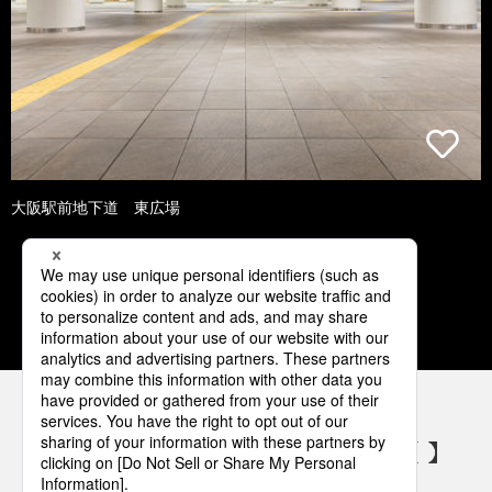
大阪駅前地下道 東広場
1
2
3
4
5
パナソニックの電気設備 SNSアカウント