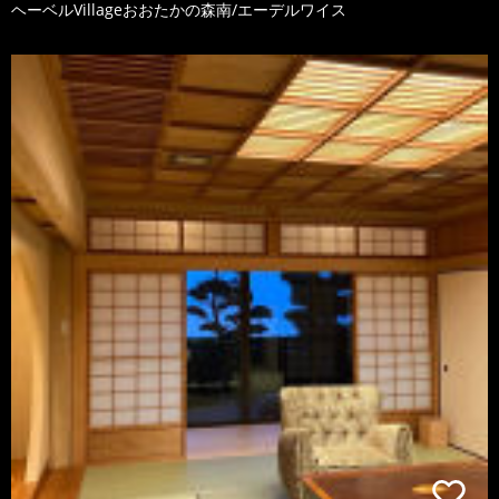
ヘーベルVillageおおたかの森南/エーデルワイス