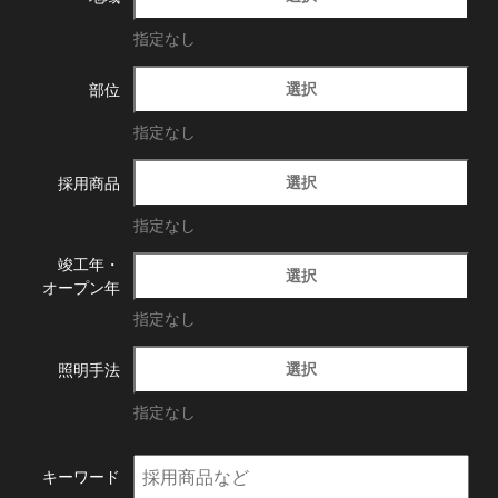
指定なし
選択
部位
指定なし
選択
採用商品
指定なし
竣工年・
選択
オープン年
指定なし
選択
照明手法
指定なし
キーワード