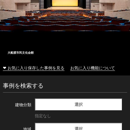
大船渡市民文化会館
❤ お気に入り保存した事例を見る
お気に入り機能について
事例を検索する
選択
建物分類
指定なし
選択
地域